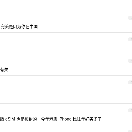
1
得不完美是因为你在中国
1
1
有关
1
1
SIM 也是被封的，今年港版 iPhone 比往年好买多了
1