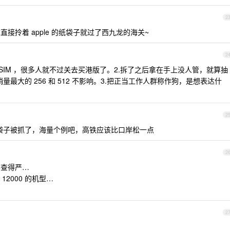
2
接拎着 apple 的纸袋子就过了西九龙的海关~
2
eSIM ，很多人就不过关去买港版了。2.拆了之后拿在手上没人管，就算抽
销量最大的 256 和 512 不影响。3.把正当工作人群称作狗，是想表达什
2
着袋子被抓了，海量个例吧，高铁应该比口岸松一点
2
查得严…
2000 的机型…
2