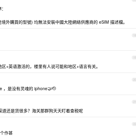
M：
國大陸境外購買的型號) 均無法安裝中國大陸網絡供應商的 eSIM 描述檔。
1
1
国地区+英语激活的，楼里有人说可能和地区+语言有关。
2
 ，是没有灵魂的 iphone🤝🫡
2
，渠道还是货很多？海关那群狗天天盯着查税呢
2
个作甚