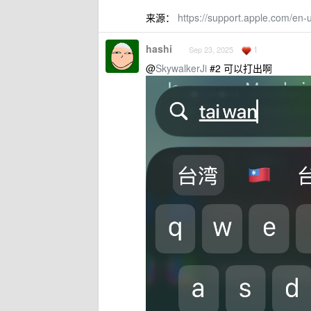
来源：
https://support.apple.com/en
hashi
1
Sep 23, 2025
@
SkywalkerJi
#2 可以打出啊