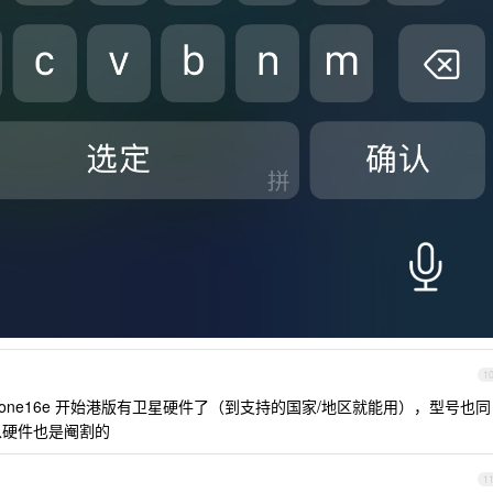
1
one16e 开始港版有卫星硬件了（到支持的国家/地区就能用），型号也同
以硬件也是阉割的
1