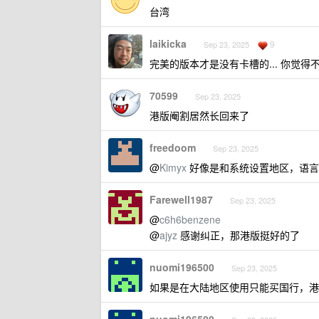
台湾
laikicka
9
Sep 23, 2025
完美的版本才是没有卡槽的... 你觉
70599
Sep 23, 2025
港版阉割居然长回来了
freedoom
Sep 23, 2025
@
Kimyx
好像是和系统设置地区，语言
Farewell1987
Sep 23, 2025
@
c6h6benzene
@
ajyz
感谢纠正，那港版挺好的了
nuomi196500
Sep 23, 2025
如果是在大陆地区使用只能买国行，港版 e