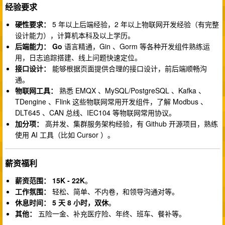
经验要求
硬性要求：
5 年以上后端经验，2 年以上物联网开发经验（有完整
设计能力），计算机本科及以上学历。
后端能力：
Go
语言精通，Gin 、Gorm 等各种开发组件熟练运
用，日志追踪搭建、线上问题快速定位。
接口设计：
能够根据页面提供合理的接口设计，前后端顺畅沟
通。
物联网工具：
熟悉 EMQX 、MySQL/PostgreSQL 、Kafka 、
TDengine 、Flink 这些物联网常用开发组件，了解 Modbus 、
DLT645 、CAN 总线、IEC104 等物联网常用协议。
加分项：
高并发、集群服务架构经验，有 Github 开源项目，熟练
使用 AI 工具（比如 Cursor ）。
薪资福利
薪资范围：
15K - 22K
。
工作氛围：
轻松、简单、不内卷，和领导沟通对等。
休息时间：
5 天 8 小时，双休
。
其他：
五险一金、补充医疗险、年终、班车、餐补等。