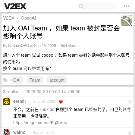
V2EX
OpenAI
›
加入 OAI Team ，如果 team 被封是否会
影响个人账号
By
SeduceQAQ
at Sep 26, 2025 · 1904 views
想加入个 team 试试 codex ，如果 team 被封的话会影响到个人账号
的使用吗
换个 team 可以继续用吗？
OAI
Team
account
3 replies
•
2025-09-30 09:52:14 +08:00
eremit
Sep 28, 2025
1
1
不会，之前在
linux.do
白嫖那个 team 已经被封了，自己的账号
正常用，也没降智。
https://imgur.com/a/Kg3arob
waino
Sep 29, 2025
2