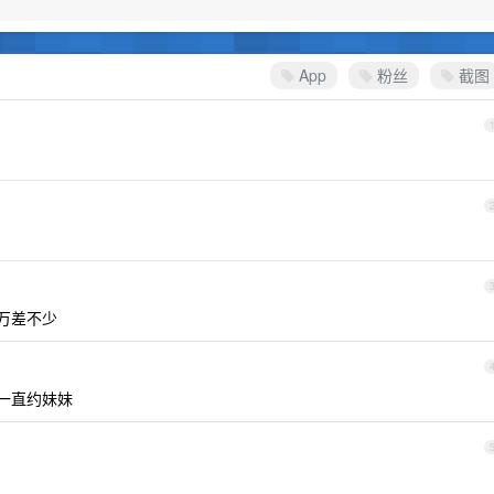
App
粉丝
截图
 万差不少
一直约妹妹