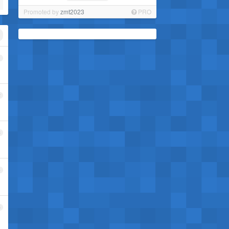
Promoted by
zmt2023
PRO
1
2
3
4
5