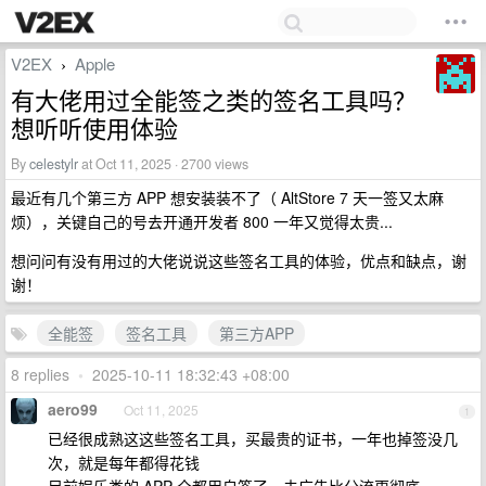
V2EX
Apple
›
有大佬用过全能签之类的签名工具吗？
想听听使用体验
By
celestylr
at Oct 11, 2025 · 2700 views
最近有几个第三方 APP 想安装装不了（ AltStore 7 天一签又太麻
烦），关键自己的号去开通开发者 800 一年又觉得太贵...
想问问有没有用过的大佬说说这些签名工具的体验，优点和缺点，谢
谢！
全能签
签名工具
第三方APP
8 replies
•
2025-10-11 18:32:43 +08:00
aero99
Oct 11, 2025
1
已经很成熟这这些签名工具，买最贵的证书，一年也掉签没几
次，就是每年都得花钱