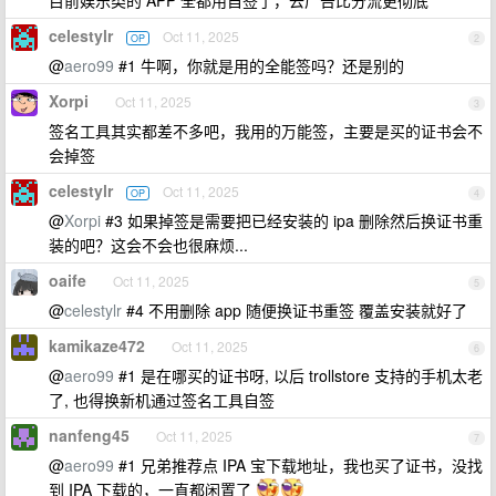
目前娱乐类的 APP 全都用自签了，去广告比分流更彻底
celestylr
Oct 11, 2025
OP
2
@
aero99
#1 牛啊，你就是用的全能签吗？还是别的
Xorpi
Oct 11, 2025
3
签名工具其实都差不多吧，我用的万能签，主要是买的证书会不
会掉签
celestylr
Oct 11, 2025
OP
4
@
Xorpi
#3 如果掉签是需要把已经安装的 ipa 删除然后换证书重
装的吧？这会不会也很麻烦...
oaife
Oct 11, 2025
5
@
celestylr
#4 不用删除 app 随便换证书重签 覆盖安装就好了
kamikaze472
Oct 11, 2025
6
@
aero99
#1 是在哪买的证书呀, 以后 trollstore 支持的手机太老
了, 也得换新机通过签名工具自签
nanfeng45
Oct 11, 2025
7
@
aero99
#1 兄弟推荐点 IPA 宝下载地址，我也买了证书，没找
到 IPA 下载的，一直都闲置了