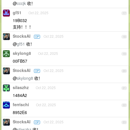
@
cccjk
收！
gf51
Oct 22, 2025
17
19B032
支持！！！
StocksAI
Oct 22, 2025
OP
18
@
gf51
收！
skylong8
Oct 22, 2025
19
00FB57
StocksAI
Oct 22, 2025
OP
20
@
skylong8
收！
silaszhz
Oct 22, 2025
21
1484A2
ferrischi
Oct 22, 2025
22
8952E6
StocksAI
Oct 22, 2025
OP
23
@
silaszhz
收！