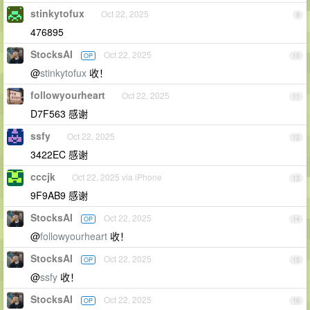
stinkytofux
Oct 22, 2025
9
476895
StocksAI
Oct 22, 2025
OP
10
@
stinkytofux
收！
followyourheart
Oct 22, 2025
11
D7F563 感谢
ssfy
Oct 22, 2025
12
3422EC 感谢
cccjk
Oct 22, 2025 via iPhone
13
9F9AB9 感谢
StocksAI
Oct 22, 2025
OP
14
@
followyourheart
收！
StocksAI
Oct 22, 2025
OP
15
@
ssfy
收！
StocksAI
Oct 22, 2025
OP
16