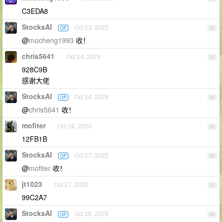
C3EDA8
StocksAI
Oct 23, 2025
OP
32
@
mocheng1993
收！
chris5641
Oct 24, 2025
33
928C9B
感谢大佬
StocksAI
Oct 24, 2025
OP
34
@
chris5641
收！
mofiter
Oct 26, 2025
35
12FB1B
StocksAI
Oct 27, 2025
OP
36
@
mofiter
收！
jt1023
Oct 27, 2025
37
99C2A7
StocksAI
Oct 28, 2025
OP
38