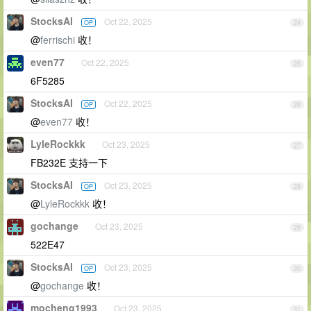
StocksAI
Oct 22, 2025
OP
24
@
ferrischi
收！
even77
Oct 22, 2025
25
6F5285
StocksAI
Oct 22, 2025
OP
26
@
even77
收！
LyleRockkk
Oct 23, 2025
27
FB232E 支持一下
StocksAI
Oct 23, 2025
OP
28
@
LyleRockkk
收！
gochange
Oct 23, 2025
29
522E47
StocksAI
Oct 23, 2025
OP
30
@
gochange
收！
mocheng1993
Oct 23, 2025
31