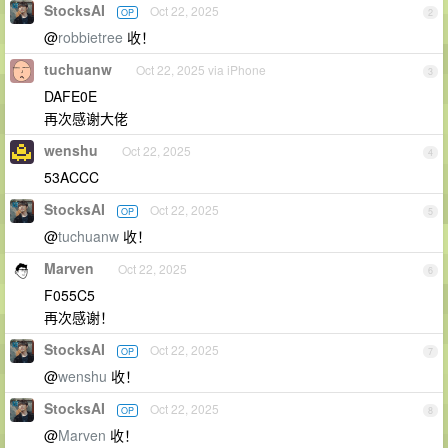
StocksAI
Oct 22, 2025
OP
2
@
robbietree
收！
tuchuanw
Oct 22, 2025 via iPhone
3
DAFE0E
再次感谢大佬
wenshu
Oct 22, 2025
4
53ACCC
StocksAI
Oct 22, 2025
OP
5
@
tuchuanw
收！
Marven
Oct 22, 2025
6
F055C5
再次感谢！
StocksAI
Oct 22, 2025
OP
7
@
wenshu
收！
StocksAI
Oct 22, 2025
OP
8
@
Marven
收！