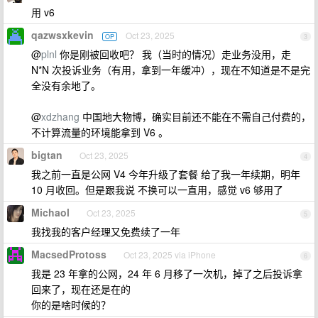
用 v6
qazwsxkevin
Oct 23, 2025
OP
3
@
plnl
你是刚被回收吧？ 我（当时的情况）走业务没用，走
N*N 次投诉业务（有用，拿到一年缓冲），现在不知道是不是完
全没有余地了。
@
xdzhang
中国地大物博，确实目前还不能在不需自己付费的，
不计算流量的环境能拿到 V6 。
bigtan
Oct 23, 2025
4
我之前一直是公网 V4 今年升级了套餐 给了我一年续期，明年
10 月收回。但是跟我说 不换可以一直用，感觉 v6 够用了
Michaol
Oct 23, 2025
5
我找我的客户经理又免费续了一年
MacsedProtoss
Oct 23, 2025 via iPhone
6
我是 23 年拿的公网，24 年 6 月移了一次机，掉了之后投诉拿
回来了，现在还是在的
你的是啥时候的？