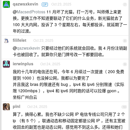
qazwsxkevin
Oct 23, 2025
OP
7
@
MacsedProtoss
11 月坏了光猫，打一万号，叫师傅上来更
换，更换工作不知道要联动了它们的什么业务，新光猫就去了
100 大大内网，投诉了 3 个星期左右，每天都投诉，就延期了一
年的过渡。
filifelet
Oct 23, 2025
8
@
qazwsxkevin
只要经过他们的系统就会回收。我 4 月份注销副
卡也被回收了。就算你只是门牌号改一下都要回收。
ierwinplus
Oct 24, 2025
9
我的十几年的电信还在苟，今年 6 月续过一次提速（ 200 免费
提到 1000 ）也没掉公网，我都以为要完了
并且我这 bras 的限速还有 bug ，ipv4 和 ipv6 分别限速（实际
限 1200mbps ），ipv4 和 ipv6 同时跑的话可以拉爆 gpon 。
坐标广州白云
plnl
Oct 24, 2025
10
算了，搞得心累。我也不缺少公网 IP 电信专线公司只用了 2 个
ip （有 5 个），联通动态和移动固定都是公网 IP ，还有主宽被
收回去的副宽也是动态公网，感觉用不到这么多。还得和她们