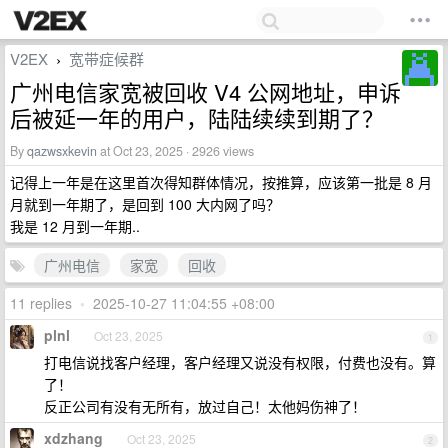
V2EX
宽带症候群
›
广州电信家宽被回收 V4 公网地址，申诉
后被延一年的用户，陆陆续续到期了？
By
qazwsxkevin
at Oct 23, 2025 · 2926 views
记得上一年是在这里首次得知群体情况，按推算，应该第一批是 8 月
月就到一年期了，是回到 100 大内网了吗？
我是 12 月到一年期..
广州电信
家宽
回收
11 replies
•
2025-10-27 11:04:55 +08:00
plnl
Oct 23, 2025
1
打电信说找客户经理，客户经理又说没有权限，付费也没有。算
了！
反正公司有没有无所有，放过自己！太他妈伤神了！
xdzhang
Oct 23, 2025
2