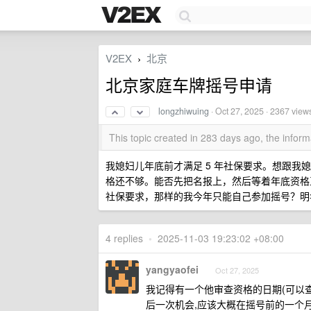
V2EX
北京
›
北京家庭车牌摇号申请
longzhiwuing
·
Oct 27, 2025
· 2367 view
This topic created in 283 days ago, the info
我媳妇儿年底前才满足 5 年社保要求。想跟我
格还不够。能否先把名报上，然后等着年底资格
社保要求，那样的我今年只能自己参加摇号？明
4 replies
•
2025-11-03 19:23:02 +08:00
yangyaofei
Oct 27, 2025
我记得有一个他审查资格的日期(可以查
后一次机会,应该大概在摇号前的一个月