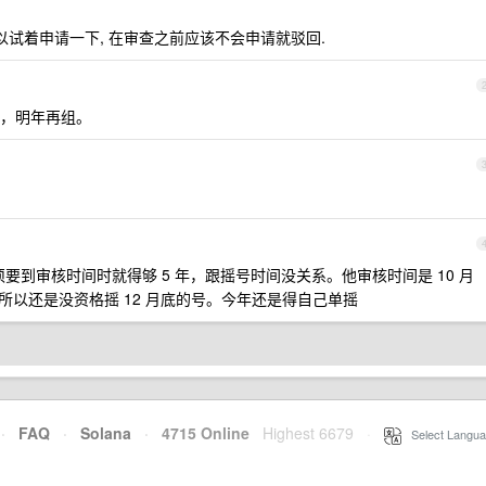
以试着申请一下, 在审查之前应该不会申请就驳回.
，明年再组。
须要到审核时间时就得够 5 年，跟摇号时间没关系。他审核时间是 10 月
年，所以还是没资格摇 12 月底的号。今年还是得自己单摇
·
FAQ
·
Solana
·
4715 Online
Highest 6679
·
Select Langua