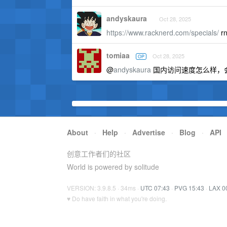
andyskaura
Oct 28, 2025
https://www.racknerd.com/specials/
r
tomiaa
Oct 28, 2025
OP
@
andyskaura
国内访问速度怎么样，会
About
·
Help
·
Advertise
·
Blog
·
API
创意工作者们的社区
World is powered by solitude
VERSION: 3.9.8.5 · 34ms ·
UTC 07:43
·
PVG 15:43
·
LAX 0
♥ Do have faith in what you're doing.