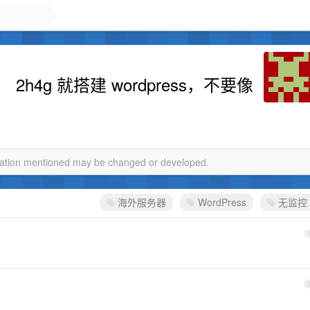
4g 就搭建 wordpress，不要像
rmation mentioned may be changed or developed.
海外服务器
WordPress
无监控