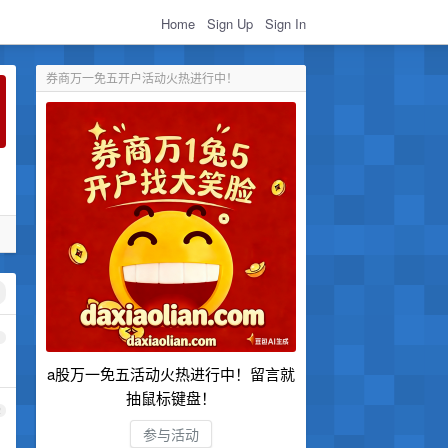
Home
Sign Up
Sign In
券商万一免五开户活动火热进行中！
1
a股万一免五活动火热进行中！留言就
抽鼠标键盘！
2
参与活动