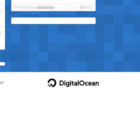
Promoted by
daxiaolian
PRO
3
4
ge