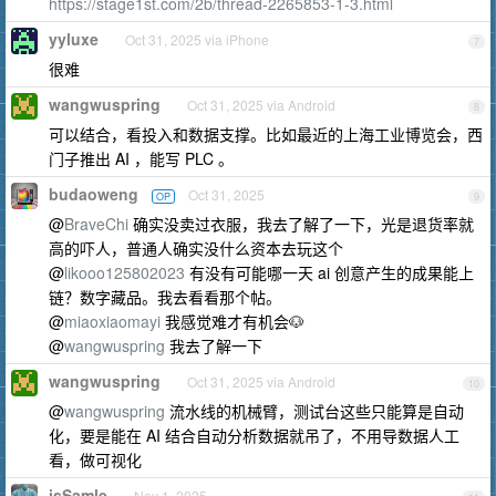
https://stage1st.com/2b/thread-2265853-1-3.html
yyluxe
Oct 31, 2025 via iPhone
7
很难
wangwuspring
Oct 31, 2025 via Android
8
可以结合，看投入和数据支撑。比如最近的上海工业博览会，西
门子推出 AI ，能写 PLC 。
budaoweng
Oct 31, 2025
OP
9
@
BraveChi
确实没卖过衣服，我去了解了一下，光是退货率就
高的吓人，普通人确实没什么资本去玩这个
@
likooo125802023
有没有可能哪一天 ai 创意产生的成果能上
链？数字藏品。我去看看那个帖。
@
miaoxiaomayi
我感觉难才有机会🐶
@
wangwuspring
我去了解一下
wangwuspring
Oct 31, 2025 via Android
10
@
wangwuspring
流水线的机械臂，测试台这些只能算是自动
化，要是能在 AI 结合自动分析数据就吊了，不用导数据人工
看，做可视化
isSamle
Nov 1, 2025