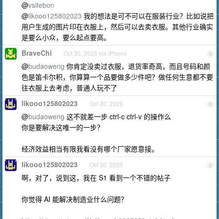
@
vsitebon
@
likooo125802023
我的想法是可不可以在服装行业？比如说把
用户生成的图片印在衣服上，然后可以去卖衣服。其他行业确实
是要么小众，要么起点要高。
BraveChi
Oct 30, 2025 via iPhone
4
@
budaoweng
你肯定没卖过衣服，退货率奇高，而且号码和颜
色是笛卡尔积，你算算一个品要做多少件吧？做任何生意都不要
往衣服上去考虑，普通人玩不了
likooo125802023
Oct 30, 2025
5
@
budaoweng
这不就差一步 ctrl-c ctrl-v 的操作么
你是要解决这唯一的一步？
经济效益相当有限我看没有哪个厂家愿意接。
likooo125802023
Oct 30, 2025
6
啊，对了，说到这，我在 S1 看到一个不错的帖子
你觉得 AI 能解决制造业什么问题？