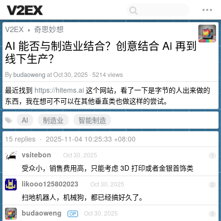
V2EX
奇思妙想
›
AI 能否与制造业结合？创意结合 Ai 再到
线下生产？
By
budaoweng
at Oct 30, 2025 · 5214 views
最近找到
https://hitems.ai
这个网站，看了一下是字节的人出来做的
东西，我在想可不可以在其他垂直类也做这样的尝试。
AI
制造业
智能制造
15 replies
•
2025-11-04 10:25:33 +08:00
vsitebon
Oct 30, 2025
1
受众小，销售费用高，只能考虑 3D 打印或者金银首饰类
likooo125802023
Oct 30, 2025
2
扫地机器人，机械狗，都已经搞好久了。
budaoweng
Oct 30, 2025
OP
3