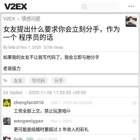
V2EX
情感问题
›
女友提出什么要求你会立刻分手，作为
一个 程序员的话
By
livib
at Nov 1, 2025 · 3108 views
如果我的女友不让我写代码了，我会立即与她分手
老哥接力
女友
写代码
分手
24 replies
•
2025-11-06 11:33:28 +08:00
zhengfan2016
Nov 1, 2025 via Android
1
工资全部上交，禁止玩游戏🐶
wangweiggsn
Nov 1, 2025
2
更可能是结婚时要超过 2 年收入的彩礼
livib
Nov 1, 2025
OP
3