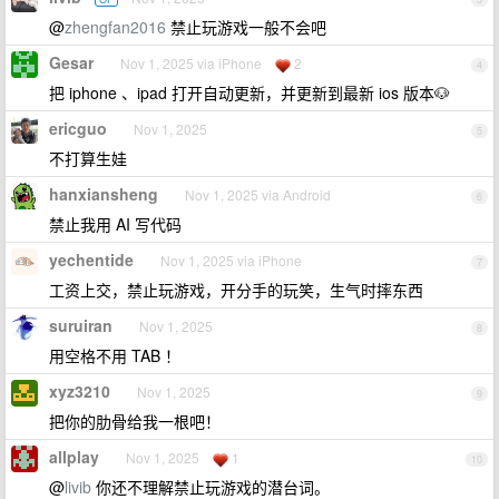
@
zhengfan2016
禁止玩游戏一般不会吧
Gesar
Nov 1, 2025 via iPhone
2
4
把 iphone 、ipad 打开自动更新，并更新到最新 ios 版本🐶
ericguo
Nov 1, 2025
5
不打算生娃
hanxiansheng
Nov 1, 2025 via Android
6
禁止我用 AI 写代码
yechentide
Nov 1, 2025 via iPhone
7
工资上交，禁止玩游戏，开分手的玩笑，生气时摔东西
suruiran
Nov 1, 2025
8
用空格不用 TAB ！
xyz3210
Nov 1, 2025
9
把你的肋骨给我一根吧！
allplay
Nov 1, 2025
1
10
@
livib
你还不理解禁止玩游戏的潜台词。