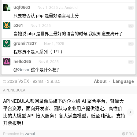
uqf0663
Nov 1, 2025 via Android
21
只要敢否认 php 是最好语言马上分
5261
Nov 1, 2025
22
当她说 php 是世界上最好的语言的时候,我就知道要离开了
gromit1337
Nov 1, 2025
23
程序员不是人系列（ 1/1 ）
hello365
Nov 6, 2025
24
@
Gesar
这个是什么梗？
© 2026 V2EX · 92ms · 3.9.8.5
About
·
Language
APENEBULA
APINEBULA,银河录像局旗下的企业级 AI 聚合平台，背靠大
平台资源，面向开发者、团队与企业用户提供稳定、高性价
›
比的大模型 API 接入服务！各大满血模型，低至1折起，支持
开票报销！
Promoted by
zwhui
PRO