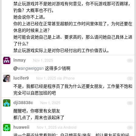
禁止玩游戏并不是她对游戏有何意见，你不玩游戏那可否踢球，
钓鱼？大概率也不行。
她会说你不上进。
你的上进已经在正常甚至超额的工作时间里体现了，为何还要在
休息的时候来上进？
她可能会说她自己是上进、要求高的，那么请问她自己具体上进
了什么？
禁止玩游戏实际上是对你已经付出的工作价值否认。
lnmxy
Nov 1, 2025
11
@
wangweiggsn
这得多少钱啊
lucifer9
Nov 1, 2025 via iPhone
12
不是，我都已经是程序员了我为什么还要女朋友，工作量不饱和
完全可以自愿加班的吧
dji38838c
Nov 1, 2025
13
醒醒吧，你哪里有女朋友
都几点了，周末也该起床了
huaweii
Nov 1, 2025 via Android
14
说一个最近站里看到的：自己想开车/坐车，却让男友买车的🤣