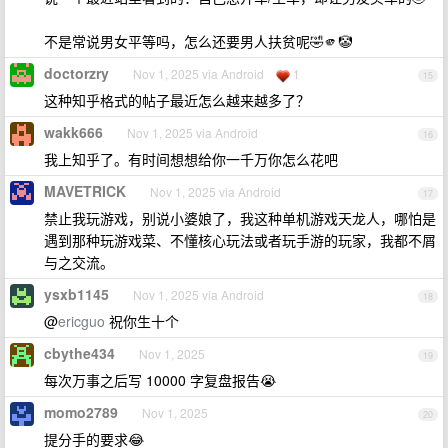
不是常说男女平等吗，怎么还要男人扶贫呢🤣🫵🤡
doctorzry
Nov 1, 2025 via Android
1
15
这种知乎格式的帖子最近怎么越来越多了？
wakk666
Nov 1, 2025 via Android
16
我上知乎了。有时间想想给你一千万你怎么花吧
MAVETRICK
Nov 1, 2025 via Android
17
禁止我玩游戏，别说小婆娘了，我这种单机游戏天龙人，哪怕是
遇到那种玩游戏菜、不懂核心玩法或者玩手游的玩家，我都不屑
与之交流。
ysxb1145
Nov 1, 2025 via Android
18
@
ericguo
祝你生十个
cbythe434
Nov 1, 2025
19
每次万事之后写 10000 字复盘报告😭
momo2789
Nov 1, 2025
20
提分手的要求😂