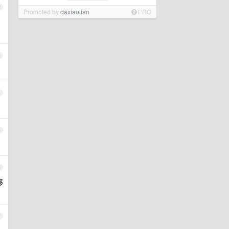
2
Promoted by
daxiaolian
PRO
3
4
5
6
够
7