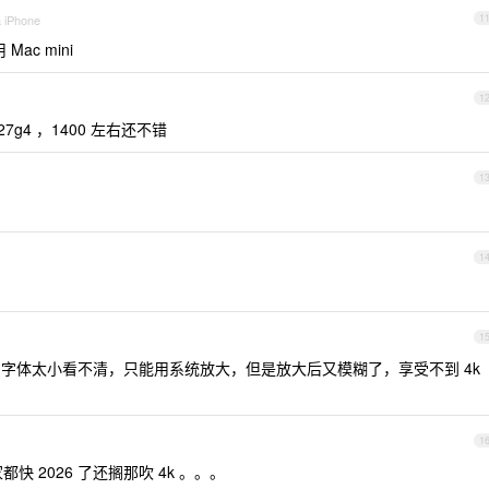
a iPhone
1
ac mini
1
7g4 ，1400 左右还不错
1
1
1
4k ，字体太小看不清，只能用系统放大，但是放大后又模糊了，享受不到 4k
1
都快 2026 了还搁那吹 4k 。。。