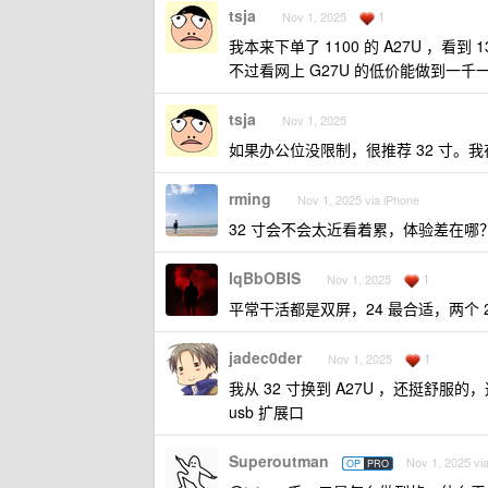
tsja
1
Nov 1, 2025
我本来下单了 1100 的 A27U ，看到 1
不过看网上 G27U 的低价能做到一
tsja
Nov 1, 2025
如果办公位没限制，很推荐 32 寸。我在
rming
Nov 1, 2025 via iPhone
32 寸会不会太近看着累，体验差在哪
IqBbOBIS
1
Nov 1, 2025
平常干活都是双屏，24 最合适，两个 2
jadec0der
1
Nov 1, 2025
我从 32 寸换到 A27U ，还挺舒
usb 扩展口
Superoutman
Nov 1, 2025 vi
OP
PRO