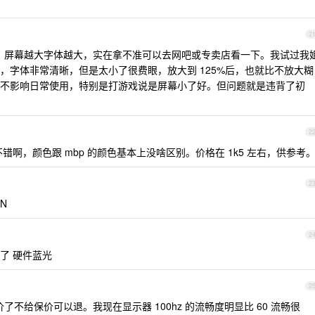
2
，屏幕越大字体越大，实在拿不准可以去网吧或专卖店看一下。我试过我
，字体非常清晰，但是太小了很费眼，放大到 125%后，也就比不放大糊
不影响日常使用，特别是打游戏说是屏幕小了好。但问题就是违背了初
2
真的不错啊，颜色跟 mbp 的颜色基本上没啥区别。价格在 1k5 左右，供参考
2
N
2
不到了 硬件蓝光
2
不给保价可以退。我现在显示器 100hz 的流畅度明显比 60 流畅很