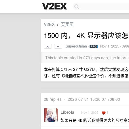
V2EX
买买买
›
1500 内， 4K 显示器应该
Superoutman
·
·
Nov 1, 2025
· 398
PRO
This topic created in 279 days ago, the info
本来打算买红米 27 寸 G27U ，然后突然发现
寸、还有飞利浦的差不多也这个价，不知道该怎
28 replies
•
2026-07-31 15:26:07 +08:00
Librola
1
Nov 1, 2025
如果只是 4k 的话我觉得更大的尺寸