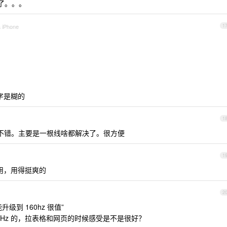
买了。。。
a iPhone
1
字是糊的
1
用着还不错。主要是一根线啥都解决了。很方便
1
块不用，用得挺爽的
2
能升级到 160hz 很值”
0Hz 的，拉表格和网页的时候感受是不是很好？