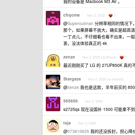
我的设备是 Macbook M3 Air 。
chqome
1
Nov 2, 2025
@
Superoutman
分辨率相同的情况下
那个，如果屏幕不放大，确实是超高清
一丁点儿，不仔细看也看不出来，一般
衷，没法体验真正的 4k
zenze
1
Nov 2, 2025 via iPhone
最近刚刚买了 LG 的 27UP850K 
Stargaze
Nov 2, 2025 via Android
@
zenze
我也是这款，半年前买的 850
565656
Nov 2, 2025
s2725qs 现在没国补 1500 可能拿
tsja
Nov 3, 2025
@
573610635
我的还没拆封，担心降价了