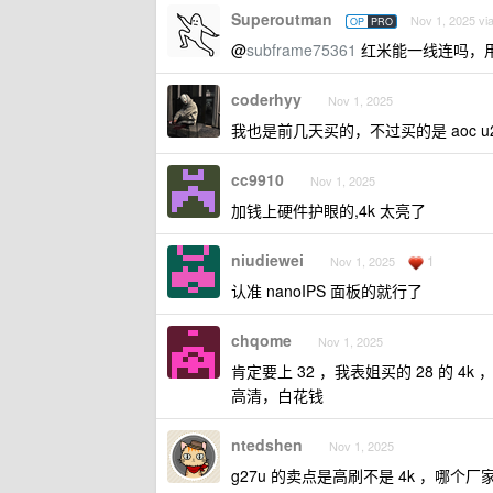
Superoutman
Nov 1, 2025 vi
OP
PRO
@
subframe75361
红米能一线连吗，用 M
coderhyy
Nov 1, 2025
我也是前几天买的，不过买的是 aoc u2
cc9910
Nov 1, 2025
加钱上硬件护眼的,4k 太亮了
niudiewei
1
Nov 1, 2025
认准 nanoIPS 面板的就行了
chqome
Nov 1, 2025
肯定要上 32 ，我表姐买的 28 的 
高清，白花钱
ntedshen
Nov 1, 2025
g27u 的卖点是高刷不是 4k ，哪个厂家