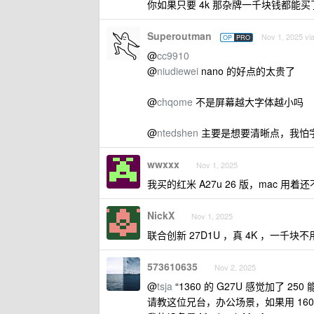
你如果只要 4k 那杂牌一千块钱都能
Superoutman
Nov 1, 2025 vi
OP
PRO
@
cc9910
@
niudiewei
nano 的好点的太贵了
@
chqome
不是屏幕越大字体越小吗
@
ntedshen
主要是想要清晰点，我怕
wwxxx
Nov 1, 2025
我买的红米 A27u 26 版，mac 
NickX
Nov 1, 2025
联合创新 27D1U ，真 4K ，一千
573610635
Nov 2, 2025
@
tsja
“1360 的 G27U 感觉加了 250 
请教这位兄台，办公场景，如果用 16