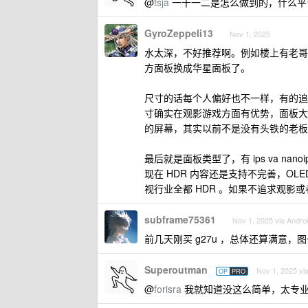
@
tsja
一千一二是怎么做到的，什么平
GyroZeppeli13
Nov 1, 2025
水太深，不好推荐啊。例如楼上有老哥
方面板换成华星面板了。
尺寸的话每个人偏好也不一样，有的追求视网
寸确实在观影游戏方面有优势，面板大
的屏幕，其实以前不是没有头铁的老板
最后就是面板类型了，有 ips va nanoi
现在 HDR 内容还是支持不完善，OL
视行业全都 HDR 。如果不追求观影或者
subframe75361
Nov 1, 2025 via Andro
前几天刚买 g27u ，总体还算满意
Superoutman
Nov 1, 2025 vi
OP
PRO
@
forisra
我就知道没这么简单，太专业