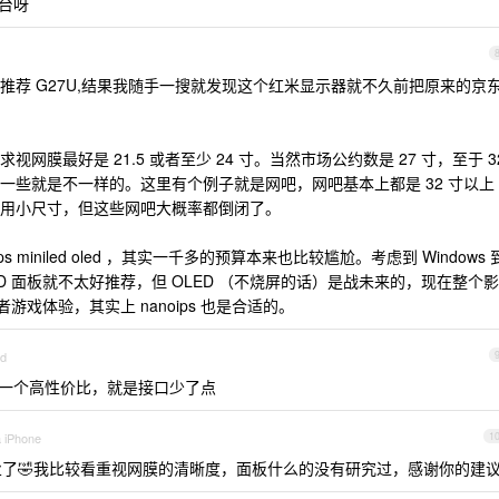
台呀
推荐 G27U,结果我随手一搜就发现这个红米显示器就不久前把原来的京
膜最好是 21.5 或者至少 24 寸。当然市场公约数是 27 寸，至于 3
一些就是不一样的。这里有个例子就是网吧，网吧基本上都是 32 寸以上
用小尺寸，但这些网吧大概率都倒闭了。
ps miniled oled ，其实一千多的预算本来也比较尴尬。考虑到 Windows 
ED 面板就不太好推荐，但 OLED （不烧屏的话）是战未来的，现在整个影
游戏体验，其实上 nanoips 也是合适的。
id
，图一个高性价比，就是接口少了点
a iPhone
1
了🤣我比较看重视网膜的清晰度，面板什么的没有研究过，感谢你的建