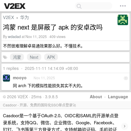
V2EX
华为
›
鸿蒙 next 是屏蔽了 apk 的安卓改吗
By
wdadad
at Nov 11, 2025 · 409 views
不然很难理解卓易通效果那么好。不懂技术。
鸿蒙
Next
APK
1 replies
•
2025-11-11 14:14:09 +08:00
mooyo
Nov 11, 2025
1
同 arch 下的模拟性能损失其实不大的。
© 2026 V2EX · 25ms · 3.9.8.5
About
·
Language
Casdoor - 开源、免费的国际化SSO单点登录🚀
Casdoor是一个基于OAuth 2.0、OIDC和SAML的开源单点登
录系统，支持QQ、微信、企业微信、Google、Facebook、
›
钉钉、飞书等第三方登录方式，支持邮箱验证码、手机验证