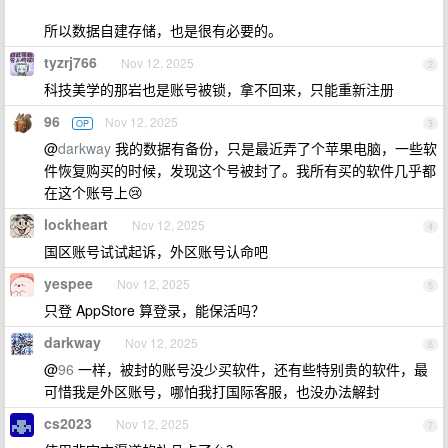
所以数据自建存储，也是很有必要的。
tyzrj766
Nov 12, 2025
2
科技美学的那岩也是账号被锁，拿不回来，只能重新注册
96
Nov 12, 2025
OP
3
@
darkway
我的数据有备份，只是最近弄了个苹果电脑，一些软
件恢复购买的时候，发现这个号被封了。我所有买的软件几乎都
在这个账号上😢
lockheart
Nov 12, 2025
4
国区账号试试起诉，外区账号认命吧
yespee
Nov 12, 2025
5
只登 AppStore 算登录，能保活吗？
darkway
Nov 12, 2025
6
@
96
一样，被封的账号没少买软件，还有些特别贵的软件，最
可惜我是外区账号，哪怕我打国际客服，也没办法解封
cs2023
Nov 12, 2025
7