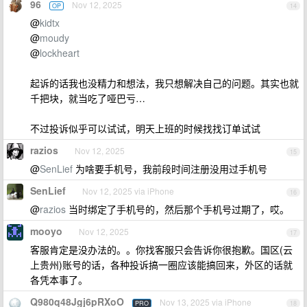
96
Nov 12, 2025
OP
14
@
kidtx
@
moudy
@
lockheart
起诉的话我也没精力和想法，我只想解决自己的问题。其实也就
千把块，就当吃了哑巴亏…
不过投诉似乎可以试试，明天上班的时候找找订单试试
razios
Nov 12, 2025
15
@
SenLief
为啥要手机号，我前段时间注册没用过手机号
SenLief
Nov 12, 2025 via iPhone
16
@
razios
当时绑定了手机号的，然后那个手机号过期了，哎。
mooyo
Nov 12, 2025
17
客服肯定是没办法的。。你找客服只会告诉你很抱歉。国区(云
上贵州)账号的话，各种投诉搞一圈应该能搞回来，外区的话就
各凭本事了。
Q980q48Jgj6pRXoO
Nov 13, 2025 via iPhone
PRO
18