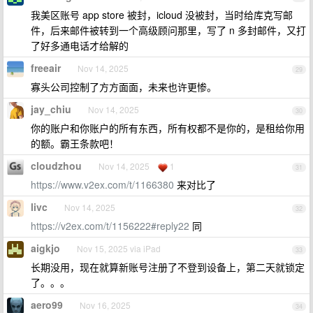
我美区账号 app store 被封，icloud 没被封，当时给库克写邮
件，后来邮件被转到一个高级顾问那里，写了 n 多封邮件，又打
了好多通电话才给解的
freeair
Nov 14, 2025
29
寡头公司控制了方方面面，未来也许更惨。
jay_chiu
Nov 14, 2025
30
你的账户和你账户的所有东西，所有权都不是你的，是租给你用
的额。霸王条款吧！
cloudzhou
Nov 14, 2025
1
31
https://www.v2ex.com/t/1166380
来对比了
livc
Nov 14, 2025
32
https://v2ex.com/t/1156222#reply22
同
aigkjo
Nov 15, 2025 via iPad
33
长期没用，现在就算新账号注册了不登到设备上，第二天就锁定
了。。。
aero99
Nov 16, 2025
34