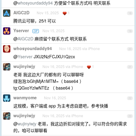
@
whosyourdaddy94
方便留个联系方式吗 明天联系
AIGC2D
Nov 15, 2025
1
18
腾讯云可聊，25/t 可以
Yserver
Nov 15, 2025
OP
19
@
AIGC2D
麻烦留个联系方式 明天联系
whosyourdaddy94
Nov 16, 2025 via iPhone
20
@
Yserver
JXU2NzFCJXU1Qzcx
wujinyiwjy
Nov 16, 2025 via iPhone
1
21
老哥 我这边大厂的都有的 可以聊聊呀
绿泡泡:bGhjMjA1MTM=（ base64 ）
tg:QGxoYzIwNTEz （ base64 ）
wanmyome
Nov 16, 2025
22
这规模，客户端或 app 为主考虑自建吧，参考快播
wujinyiwjy
Nov 16, 2025 via iPhone
23
@
wujinyiwjy
老哥，我这边折扣对接完了。可以符合你的需求
的，咱可以聊聊看