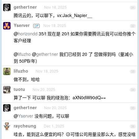
gether1ner
Nov 18, 2025
31
腾讯云的，可以聊下，vx:Jack_Napier__
Yserver
Nov 18, 2025
OP
32
@
horizondd
35/t 现在是 20/t 如果你需要腾讯云我可以给你推个
客户经理
@
lifuzho
@
gether1ner
我们已经到 20 了 您做得到吗（量减小
到 50PB/年）
lifuzho
Nov 18, 2025
33
做不到，哈哈
tuotu
Nov 20, 2025
34
算了一下 可以聊 我的绿泡泡：aXN0dW90dQ==
gether1ner
Nov 20, 2025
35
@
Yserver
没有问题，可以聊
raycheung
Dec 1, 2025
36
哇去，能到这么便宜的吗？😥可惜公司用量没那么大，感觉没啥