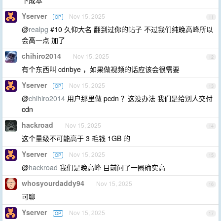
下成本
Yserver
Nov 15, 2025
OP
11
@
realpg
#10 久仰大名 翻到过你的帖子 不过我们纯晚高峰所以
会高一点 加了
chihiro2014
Nov 15, 2025
12
有个东西叫 cdnbye ，如果做视频的话应该会很需要
Yserver
Nov 15, 2025
OP
13
@
chihiro2014
用户那里做 pcdn ？这没办法 我们是给别人交付
cdn
hackroad
Nov 15, 2025
14
这个量级不可能高于 3 毛钱 1GB 的
Yserver
Nov 15, 2025
OP
15
@
hackroad
我们是晚高峰 目前问了一圈确实高
whosyourdaddy94
Nov 15, 2025
16
可聊
Yserver
Nov 15, 2025
OP
17