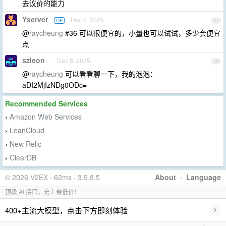
去议价的能力
Yserver
Dec 2, 2025
OP
37
@
raycheung
#36 可以很便宜的，小量也可以试试，多少会便宜
点
szleon
Dec 8, 2025
38
@
raycheung
可以看看聊一下，我的泡泡：
aDI2MjIzNDg0ODc=
Recommended Services
Amazon Web Services
›
LeanCloud
›
New Relic
›
ClearDB
›
© 2026 V2EX · 62ms · 3.9.8.5
About
·
Language
顶级 AI 接口，史上最低价！
›
400+主流大模型，点击下方即刻体验