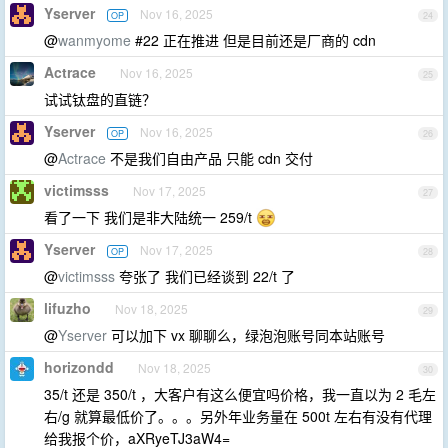
Yserver
Nov 16, 2025
OP
24
@
wanmyome
#22 正在推进 但是目前还是厂商的 cdn
Actrace
Nov 16, 2025
25
试试钛盘的直链？
Yserver
Nov 16, 2025
OP
26
@
Actrace
不是我们自由产品 只能 cdn 交付
victimsss
Nov 17, 2025
27
看了一下 我们是非大陆统一 259/t
Yserver
Nov 17, 2025
OP
28
@
victimsss
夸张了 我们已经谈到 22/t 了
lifuzho
Nov 18, 2025
29
@
Yserver
可以加下 vx 聊聊么，绿泡泡账号同本站账号
horizondd
Nov 18, 2025
30
35/t 还是 350/t ，大客户有这么便宜吗价格，我一直以为 2 毛左
右/g 就算最低价了。。。另外年业务量在 500t 左右有没有代理
给我报个价，aXRyeTJ3aW4=