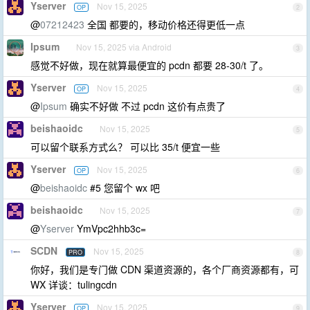
Yserver
Nov 15, 2025
OP
2
@
07212423
全国 都要的，移动价格还得更低一点
Ipsum
Nov 15, 2025 via Android
3
感觉不好做，现在就算最便宜的 pcdn 都要 28-30/t 了。
Yserver
Nov 15, 2025
OP
4
@
Ipsum
确实不好做 不过 pcdn 这价有点贵了
beishaoidc
Nov 15, 2025
5
可以留个联系方式么？ 可以比 35/t 便宜一些
Yserver
Nov 15, 2025
OP
6
@
beishaoidc
#5 您留个 wx 吧
beishaoidc
Nov 15, 2025
7
@
Yserver
YmVpc2hhb3c=
SCDN
Nov 15, 2025
PRO
8
你好，我们是专门做 CDN 渠道资源的，各个厂商资源都有，可
WX 详谈：tulingcdn
Yserver
Nov 15, 2025
OP
9