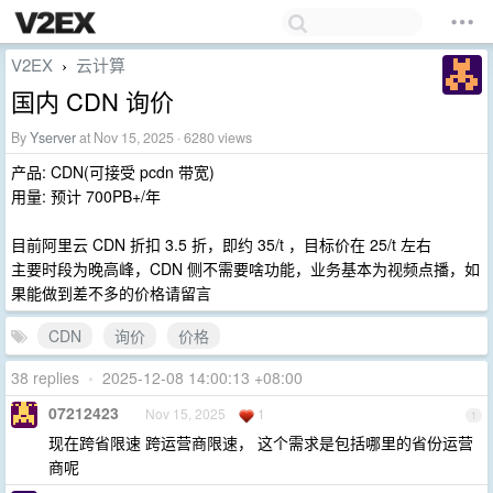
V2EX
云计算
›
国内 CDN 询价
By
Yserver
at Nov 15, 2025 · 6280 views
产品: CDN(可接受 pcdn 带宽)
用量: 预计 700PB+/年
目前阿里云 CDN 折扣 3.5 折，即约 35/t ，目标价在 25/t 左右
主要时段为晚高峰，CDN 侧不需要啥功能，业务基本为视频点播，如
果能做到差不多的价格请留言
CDN
询价
价格
38 replies
•
2025-12-08 14:00:13 +08:00
07212423
Nov 15, 2025
1
1
现在跨省限速 跨运营商限速， 这个需求是包括哪里的省份运营
商呢