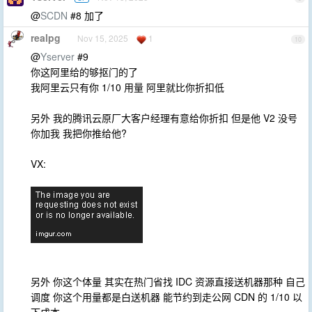
@
SCDN
#8 加了
realpg
Nov 15, 2025
1
10
@
Yserver
#9
你这阿里给的够抠门的了
我阿里云只有你 1/10 用量 阿里就比你折扣低
另外 我的腾讯云原厂大客户经理有意给你折扣 但是他 V2 没号
你加我 我把你推给他?
VX:
另外 你这个体量 其实在热门省找 IDC 资源直接送机器那种 自己
调度 你这个用量都是白送机器 能节约到走公网 CDN 的 1/10 以