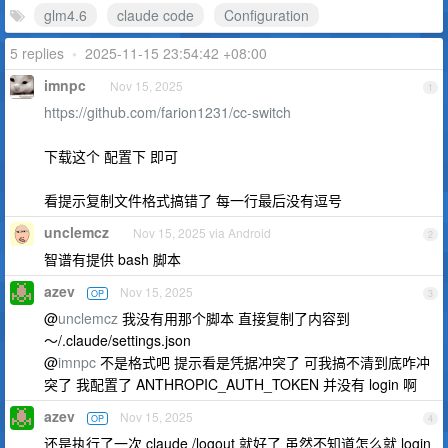
glm4.6
claude code
Configuration
5 replies
•
2025-11-15 23:54:42 +08:00
imnpc
Nov 15, 2025
1
https://github.com/farion1231/cc-switch
下载这个 配置下 即可
看提示复制文件格式搞错了 每一行最后没有逗号
unclemcz
Nov 15, 2025 via Android
2
智谱有提供 bash 脚本
azev
Nov 15, 2025
OP
3
@
unclemcz
我没有用那个脚本 直接复制了内容到
～/.claude/settings.json
@
imnpc
不是格式吧 提示看是凭据冲突了 可我搞不清到底咋冲
突了 我配置了 ANTHROPIC_AUTH_TOKEN 并没有 login 啊
azev
Nov 15, 2025
OP
4
还是执行了一次 claude /logout 就好了 虽然不知道怎么就 login