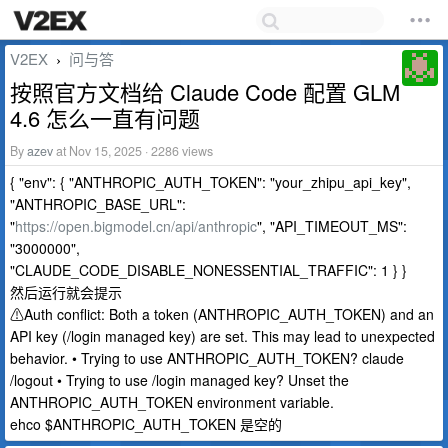
V2EX
问与答
›
按照官方文档给 Claude Code 配置 GLM
4.6 怎么一直有问题
By
azev
at Nov 15, 2025 · 2286 views
{ "env": { "ANTHROPIC_AUTH_TOKEN": "your_zhipu_api_key",
"ANTHROPIC_BASE_URL":
"
https://open.bigmodel.cn/api/anthropic
", "API_TIMEOUT_MS":
"3000000",
"CLAUDE_CODE_DISABLE_NONESSENTIAL_TRAFFIC": 1 } }
然后运行就会提示
⚠Auth conflict: Both a token (ANTHROPIC_AUTH_TOKEN) and an
API key (/login managed key) are set. This may lead to unexpected
behavior. • Trying to use ANTHROPIC_AUTH_TOKEN? claude
/logout • Trying to use /login managed key? Unset the
ANTHROPIC_AUTH_TOKEN environment variable.
ehco $ANTHROPIC_AUTH_TOKEN 是空的