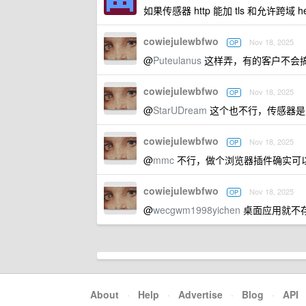
如果传感器 http 能加 tls 和允许跨
cowiejulewbfwo
Nov 18, 2025
OP
@
Puteulanus
这样弄，有的客户不会
cowiejulewbfwo
Nov 18, 2025
OP
@
StarUDream
这个也不行，传感器是
cowiejulewbfwo
Nov 18, 2025
OP
@
mmc
不行，做个浏览器插件确实可
cowiejulewbfwo
Nov 18, 2025
OP
@
wecgwm1998yichen
桌面应用就不
About
·
Help
·
Advertise
·
Blog
·
API