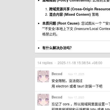
策略限制 (Policy Constraints):
此限制主要受
跨域资源共享 (Cross-Origin Resource 
混合内容 (Mixed Content)
策略
本质问题 (Root Cause):
您试图从一个 **安全
**不安全/本地上下文 (Insecure/Local C
格禁止的。
有什么解决办法吗？
14 replies
•
2025-11-18 15:38:54 +08:00
Becod
Nov 17, 2025
安全限制，没法绕过
用 electron 或者 tauri 封装一下吧
Becod
Nov 17, 2025
忘记了 cors ，所以局域网里面设置一下 Acces
前提是局域网和云端都用 http 或者 htt