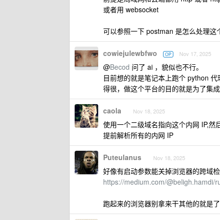
或者用 websocket
可以参照一下 postman 是怎么处
cowiejulewbfwo
Nov 17, 2025
OP
@
Becod
问了 ai ，貌似也不行。
目前想的就是笔记本上跑个 python 代
得很，做这个平台的目的就是为了集成
caola
Nov 18, 2025
使用一个二级域名指向这个内网 IP,然
提前解析所有的内网 IP
Puteulanus
Nov 18, 2025
好像有启动参数能关掉浏览器的跨域检
https://medium.com/@beligh.hamdi/r
跑起来的浏览器别拿来干其他的就是了