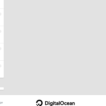
1
2
3
4
ge