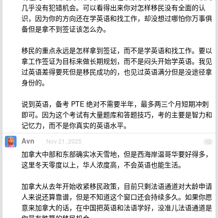
几乎没有犯错机会。可以看得出来你对怎样移民没有全面的认
识，因为你的方向还在学英语和找工作，却没想过哪怕你万事俱
备但是拿不到签证该怎么办。
移民的重点永远是怎样拿到签证，而不是学英语和找工作。要以
拿工作签证为目标来做长期规划，而不是闷头开始学英语。我见
过英语差得要死但是移民成功的，也见过英语满分但是没途径拿
身份的。
说到英语，备考 PTE 绝对不需要半年，最多两三个月短期冲刺
即可。因为这个考试有大量题库和答题技巧，考的主要是智力和
记忆力，而不是你真实的英语水平。
Avn
Nov 21, 2025
12
加拿大中部和东部确实冰天雪地，但是西海岸温哥华要好得多，
这里冬天零度以上，华人浓度高，不会英语也能生活。
加拿大从去年开始收紧移民政策，目前只剩法语通道对大龄申请
人来说还算靠谱，但是不知道这个窗口还会持续多久。如果你愿
意来加拿大的话，在中国把英语和法语学好，没准儿法语通道是