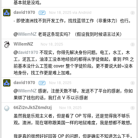
基本就是没戏。
david1970
Nov 18, 2025 via Android
OP
2
- 即使澳洲找不到开发工作，找找蓝领工作（非重体力）也行。
@
WillemNZ
老哥这条现实吗？（假设我到时候语言过关）
WillemNZ
Nov 18, 2025
3
@
david1970
不现实，你得先解决身份问题。电工，水工，木
工，泥瓦工，油漆工没本地经验的都得从学徒做起，拿到 PR 之
前基本没什么工签能 cover 整个学徒阶段。更不要说大龄+没本
地身份，找工作更是难上加难。
david1970
Nov 18, 2025
OP
4
@
WillemNZ
感谢，注册天数不够，发送不了平台的感谢，你如
果绑了钱包的话，我打点 V 币以示感谢
66Zi2nJk5Z6mdtzj
Nov 19, 2025
5
虽然我是乐观主义者，但是看了 OP 写得，还是觉得我不够乐
观。澳洲，现在堪称跟美国一样的地狱难度，我是想都不敢想。
我是真的很想好好回答 OP 的问题，但是确实不知道怎么下手，