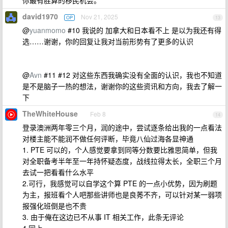
你最有胜算的移民机会。
david1970
Nov 21, 2025
OP
13
@
yuanmomo
#10 我说的 加拿大和日本看不上 是以为我还有得
选……谢谢，你的回复让我对当前形势有了更多的认识
@
Avn
#11 #12 对这些东西我确实没有全面的认识，我也不知道
是不是脑子一热的想法，谢谢你的这些资讯和方向，我去了解一
下
TheWhiteHouse
Feb 8
14
登录澳洲两年零三个月，润的途中，尝试逐条给出我的一点看法
对楼主能不能润不做任何评断，毕竟八仙过海各显神通
1. PTE 可以的，个人感觉要拿到同等分数要比雅思简单，但我
对全职备考半年至一年持怀疑态度，战线拉得太长，全职三个月
去试一把看看什么水平
2.可行，我感觉可以自学这个算 PTE 的一点小优势，因为刷题
为主，报班看个人吧那些讲师也是良莠不齐，可以针对某一弱项
报强化班倒是也不贵
3. 由于俺在这边已不从事 IT 相关工作，此条无评论