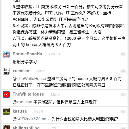
4.同上
5.整体收紧，IT 类技术移民 EOI 一百分，楼主可参考打分表看
下这代表着什么。PTE 八炸。IT 工作么？不好找，坐标
Adelaide ，人口少公司少 IT 相关岗位也少
6.不现实，除非你是技术大牛，否则这里的公司没有理由招你给
你担保办签证；体力劳动同理，黑工留学生一大堆
7.可以，斩杀线还是挺高的。12000 是一个月么，这里整租三房
两卫的 house 大概每周 6-8 百刀
RonnieShanHa
Feb 13
15
谢谢分享学习
xuemian
Mar 5
16
@
TheWhiteHouse
整租三房两卫的 house 大概每周 6-8 百刀
已经蛮好了，在布里斯班只能租到郊区公寓两房两卫
TheWhiteHouse
Mar 5
17
@
xuemian
毕竟“偏远”，但也还是压力上满现在
kasusa
May 8
18
@
66Zi2nJk5Z6mdtzj
为什么会说加拿大比澳大利亚好润呢？
shijingshijing
Jul 23
19