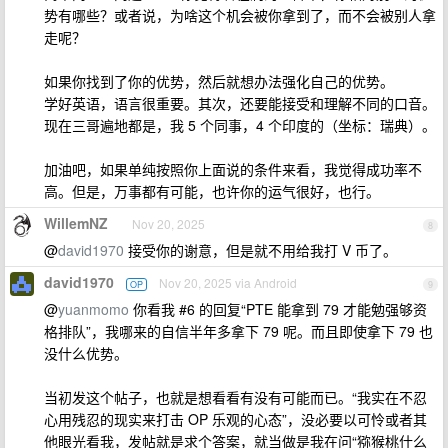
势有哪些？或者说，为啥这个机会被你拿到了，而不会被别人拿
走呢？
如果你找到了你的优势，然后就想办法强化自己的优势。
学好英语，语言很重要。其次，还要能接受和理解不同的口音。
现在三哥遍地都是，我 5 个同事，4 个印度的（坐标：瑞典）。
加油吧，如果单纯按照你上面说的条件来看，我觉得成功率不
高。但是，万事都有可能，也许你的运气很好，也行。
WillemNZ
Nov 20, 2025
8
@
david1970
接受你的谢意，但是就不用给我打 V 币了。
david1970
Nov 20, 2025 via Android
OP
9
@
yuanmomo
你看我 #6 的回复“PTE 能拿到 79 才能勉强够资
格排队”，我哪来的自信半年多拿下 79 呢。而且即使拿下 79 也
没什么优势。
当初发这个帖子，也就是想看看有没有可能而已。“我实在不忍
心用残忍的现实来打击 OP 乐观的心态”，没必要以可怜或者其
他眼光看我，发帖就是求个答案，就当做是我在问“猕猴桃什么