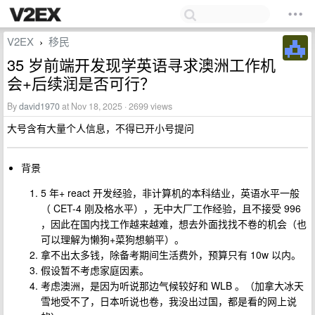
V2EX
移民
›
35 岁前端开发现学英语寻求澳洲工作机
会+后续润是否可行？
By
david1970
at Nov 18, 2025 · 2699 views
大号含有大量个人信息，不得已开小号提问
背景
5 年+ react 开发经验，非计算机的本科结业，英语水平一般
（ CET-4 刚及格水平），无中大厂工作经验，且不接受 996
，因此在国内找工作越来越难，想去外面找找不卷的机会（也
可以理解为懒狗+菜狗想躺平）。
拿不出太多钱，除备考期间生活费外，预算只有 10w 以内。
假设暂不考虑家庭因素。
考虑澳洲，是因为听说那边气候较好和 WLB 。（加拿大冰天
雪地受不了，日本听说也卷，我没出过国，都是看的网上说