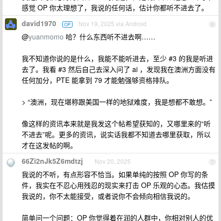
感觉 OP 你太理想了，我说的任何话，估计你都听不进去了。
david1970
Nov 19, 2025 via Android
OP
6
@
yuanmomo
哈？什么东西听不进去啊……
我不知道你说的是什么，我能不能听进去，至少 #3 的我是听进
去了。我看 #3 然后自己去深入问了 ai ，发现我在澳洲方面没有
任何加分，PTE 能拿到 79 才能勉强够资格排队。
> “澳洲，现在堪称跟美国一样的地狱难度，我是想都不敢想。”
像这样的资讯本来就是我发这个帖希望获知的，又哪里来的“听
不进去”呢。更多的资讯，说实话我都不知道去哪里获取，所以
才在这发帖的啊。
66Zi2nJk5Z6mdtzj
Nov 20, 2025
7
我说的不听，有点形容不恰当。如果单纯的按照 OP 你写的条
件，我实在不忍心用残忍的现实来打击 OP 乐观的心态。我估摸
我说的，你不太能接受，或者说你不会倾向相信我说的。
简单问一个问题：OP 你觉得着在润的人群中，你相对别人的优