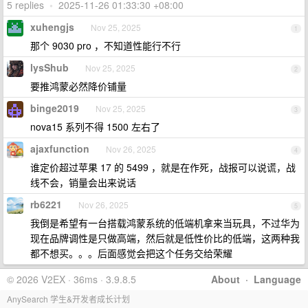
5 replies
•
2025-11-26 01:33:30 +08:00
xuhengjs
Nov 25, 2025
1
那个 9030 pro ，不知道性能行不行
lysShub
Nov 25, 2025
2
要推鸿蒙必然降价铺量
binge2019
Nov 25, 2025
3
nova15 系列不得 1500 左右了
ajaxfunction
Nov 26, 2025
4
谁定价超过苹果 17 的 5499 ，就是在作死，战报可以说谎，战
线不会，销量会出来说话
rb6221
Nov 26, 2025
5
我倒是希望有一台搭载鸿蒙系统的低端机拿来当玩具，不过华为
现在品牌调性是只做高端，然后就是低性价比的低端，这两种我
都不想买。。。后面感觉会把这个任务交给荣耀
© 2026 V2EX · 36ms · 3.9.8.5
About
·
Language
AnySearch 学生&开发者成长计划