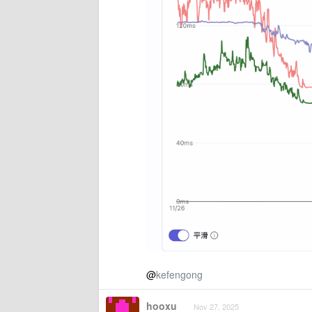
@
kefengong
hooxu
Nov 27, 2025