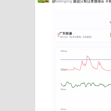
@
kefengong
据说只有日本值得买 不