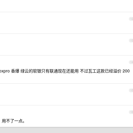
1
1
1
aboxpro 香爆 绿云的软银只有联通现在还能用 不过瓦工这款已经溢价 200
1
1
，用不了一点。