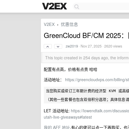
V2EX
优惠信息
›
GreenCloud BF/CM 20
zw2019
·
Nov 27, 2025
· 2620 views
This topic created in 254 days ago, the info
配置有点高，价格有点贵 哈哈
活动地址：
https://greencloudvps.com/billing/s
当您购买或续订三年期计费的经济型 KVM 或高级 
LET 活动地址:
https://lowendtalk.com/discus
utah-live-giveaways#latest
我的 AFF 地址
,有心的佬可以点一下再购买，也