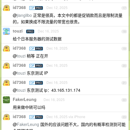
id7368
Dec 12, 2025
OP
PRO
17
@
jianglibo
正常是很高，本文中的都是促销款而且是限制流量
的，如果换成不限流量的带宽也很贵。
touzi
Dec 16, 2025
PRO
18
给个日本服务器的测试数据
id7368
Dec 16, 2025
OP
PRO
19
@
touzi
稍等 正在开
id7368
Dec 16, 2025
OP
PRO
20
@
touzi
东京测试 IP
id7368
Dec 16, 2025
OP
PRO
21
@
touzi
东京测试 ip：43.165.131.174
FakerLeung
Dec 16, 2025
22
用来做中转可以吗
id7368
Dec 16, 2025 via iPhone
OP
PRO
23
@
FakerLeung
国外的应该问题不大，国内的有概率检测到可能