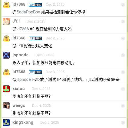
id7368
Dec 2, 2025
OP
PRO
2
@
SodaPopBoy
如果被检测到会让你停掉
JYii
Dec 2, 2025
3
@
id7368
#2 现在检测的力度大吗
id7368
Dec 2, 2025
OP
PRO
4
@
JYii
好像没啥大变化
jspnode
Dec 3, 2025
5
误人子弟，新加坡只能电信移动用。
id7368
Dec 3, 2025
OP
PRO
6
@
jspnode
已经放了测试 IP 和说了线路，可以测试呀😂😂😂
xiatou
Dec 4, 2025
7
到底能不能挂梯子啊？
weegc
Dec 4, 2025
8
到底能不能挂梯子啊？
xing3kong
Dec 5, 2025
9