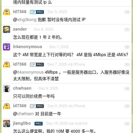
境内轻量有测试 ip 么
id7368
Dec 5, 2025
OP
PRO
10
@
xing3kong
抱歉 暂时没有境内测试 IP
zander
Dec 6, 2025
11
怎么现在都是 1 年 2 年的。
it4anonymous
Dec 7, 2025
12
这个 4M 带宽是上下行对等的吗？ 4M 是指 4Mbps 还是 4M/s?
id7368
Dec 7, 2025 via iPhone
OP
PRO
13
@
it4anonymous
4Mbps ，一般是服务器出口，入服务器好像没
太大限制，但具体不清楚
chwhsen
Dec 9, 2025
14
只可以同价续费一年吗
id7368
Dec 9, 2025 via iPhone
OP
PRO
15
@
chwhsen
对 目前是一年
jianglibo
Dec 10, 2025 via Android
PRO
16
怎么这么便宜啊，我的 10M 要 4000 多一年。