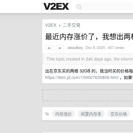
V2EX
二手交易
›
最近内存涨价了，我想出两
aboutboy
·
Dec 8, 2025
· 407 views
This topic created in 240 days ago, the info
出在京东买的两根 32GB 的，我当时买的价格每根
https://item.jd.com/100007630859.html
，如果
内存涨价
闲置内存条
京东价格