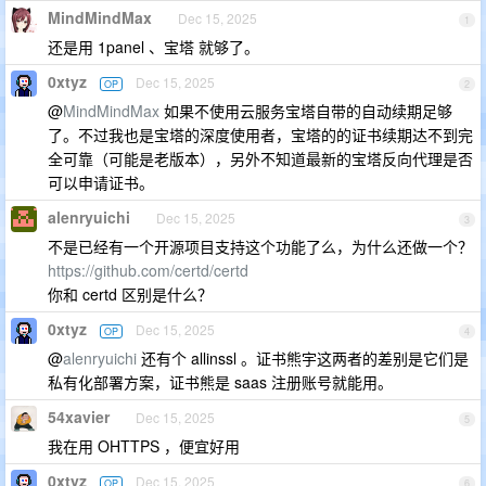
MindMindMax
Dec 15, 2025
1
还是用 1panel 、宝塔 就够了。
0xtyz
Dec 15, 2025
OP
2
@
MindMindMax
如果不使用云服务宝塔自带的自动续期足够
了。不过我也是宝塔的深度使用者，宝塔的的证书续期达不到完
全可靠（可能是老版本），另外不知道最新的宝塔反向代理是否
可以申请证书。
alenryuichi
Dec 15, 2025
3
不是已经有一个开源项目支持这个功能了么，为什么还做一个？
https://github.com/certd/certd
你和 certd 区别是什么？
0xtyz
Dec 15, 2025
OP
4
@
alenryuichi
还有个 allinssl 。证书熊宇这两者的差别是它们是
私有化部署方案，证书熊是 saas 注册账号就能用。
54xavier
Dec 15, 2025
5
我在用 OHTTPS ，便宜好用
0xtyz
Dec 15, 2025
OP
6