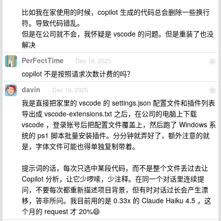
比如我在家使用的时候，copilot 生成的代码总会删除一些换行
符。导致代码错乱。
但是在公司就不会，我怀疑是 vscode 的问题。但是重装了也没
解决
PerFectTime
Dec 16, 2025
2
copilot 不是按照请求次数计费的吗？
davin
Dec 16, 2025
3
我是直接把家里的 vscode 的 settings.json 配置文件和插件列表
导出成 vscode-extensions.txt 之后，在公司的电脑上下载
vscode ，登录账号后把配置文件覆盖上，然后跑了 Windows 系
统的 ps1 脚本批量安装插件。分分钟就弄好了，额外注意的就
是，字体文件可能也得单独复制带着。
提示词的话，每次只选中某段代码，而不是整个文件丢过去让
Copilot 分析，让它少啰嗦，少注释。在同一个对话里连续提
问，不要每次都重新描述项目背景，但有时对话过长会产生漂
移，答非所问。我目前用的是 0.33x 的 Claude Haiku 4.5 ，这
个月的 request 才 20%😄