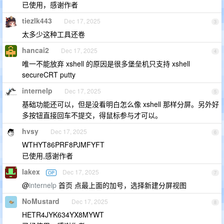
已使用，感谢作者
tiezlk443
Dec 17, 2025
3
太多少这种工具还卷
hancai2
Dec 17, 2025
4
唯一不能放弃 xshell 的原因是很多堡垒机只支持 xshell
secureCRT putty
internelp
Dec 17, 2025
5
基础功能还可以，但是没看明白怎么像 xshell 那样分屏。另外好
多按钮直接回车不提交，得鼠标参与才可以。
hvsy
Dec 17, 2025
6
WTHYT86PRF8PJMFYFT
已使用,感谢作者
lakex
Dec 17, 2025
OP
7
@
internelp
首页 点最上面的加号，选择新建分屏视图
NoMustard
Dec 17, 2025
8
HETR4JYK634YX8MYWT