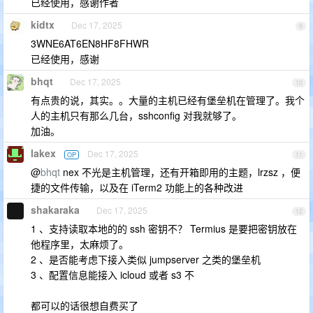
已经使用，感谢作者
kidtx
Dec 17, 2025
9
3WNE6AT6EN8HF8FHWR
已经使用，感谢
bhqt
Dec 17, 2025
10
有点贵的说，其实。。大量的主机已经有堡垒机在管理了。我个
人的主机只有那么几台，sshconfig 对我就够了。
加油。
lakex
Dec 17, 2025
OP
11
@
bhqt
nex 不光是主机管理，还有开箱即用的主题，lrzsz ，便
捷的文件传输，以及在 iTerm2 功能上的各种改进
shakaraka
Dec 17, 2025
12
1 、支持读取本地的的 ssh 密钥不？ Termius 是要把密钥放在
他程序里，太麻烦了。
2 、是否能考虑下接入类似 jumpserver 之类的堡垒机
3 、配置信息能接入 icloud 或者 s3 不
都可以的话很想自费买了