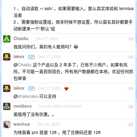
1 、自动读取 ~/.ssh/ ，如果需要输入，那么其实体验和 termius
没差
2 、需要强制设置组，很多时候不想设置，所以莫名其妙都要手
动新建来一个“默认”组
Chaidu
Dec 17, 2025
19
我就问你们，真的有人敢用吗？😂
lakex
Dec 17, 2025
OP
20
@
Chaidu
这个产品以及 2 年多了，已有不少用户，如果有风
险，不可能一直到到现在，所有用户数据都在本地，欢迎任何抓
包审查
lakex
Dec 17, 2025
1
OP
21
@
shakaraka
可以支持
netdisco
Dec 20, 2025 via Android
22
美版用了没有优惠。。
wanhua
Dec 22, 2025
23
为啥我看 pro 就是 128 ，用了兑换码还是 128