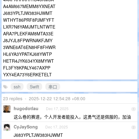
A4AM667MEMM8YXNEAT
J683YPLTJW383HJWMT
WTHYT86PRF8PJMFYFT
LXR7N8YAMJMTLNTWTE
ARA7PLEKFAM8MTA33E
J8JYJL8FPWRNAKFJMY
3WNE6AT6EN8HF8FHWR
HL6YA3YPATKJ68YWTP
HETR4JYK634YX8MYWT
FL3FY8KPALY467AXPP
YXY4EA73Y6ERKETELT
ssh
Swift
串口
23 replies
•
2025-12-22 12:54:28 +08:00
hugodotlau
Dec 17, 2025
1
这么卷的赛道，个人开发者能投入，这勇气还是佩服的，加油
CyJaySong
Dec 17, 2025
2
J683YPLTJW383HJWMT