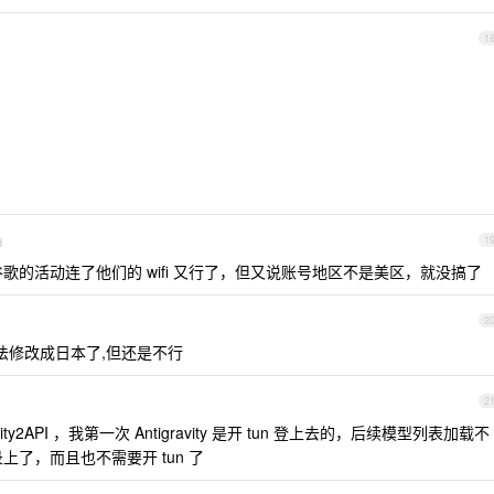
1
d
1
下去了谷歌的活动连了他们的 wifi 又行了，但又说账号地区不是美区，就没搞了
2
说法修改成日本了,但还是不行
2
ity2API ，我第一次 Antigravity 是开 tun 登上去的，后续模型列表加载不
登录上了，而且也不需要开 tun 了