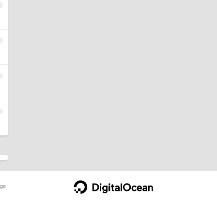
2
3
4
5
ge