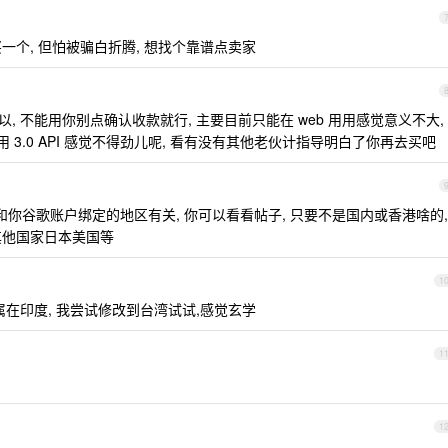
一个, 但怕被骗白折腾, 想找个靠谱点卖家
, 不能用你别点确认收款就行, 主要目前只能在 web 用用感觉意义不大,
使用 3.0 API 感觉不得劲儿呢, 看有没有其他老伙计指导明白了你再去买吧
登录好像和你谷歌账户绑定的地区有关, 你可以看看帖子, 只要不是国内或香港啥的,
成其他国家日本美国等
1
归属在印度, 我尝试修改到台湾试试,感觉玄学
1
1