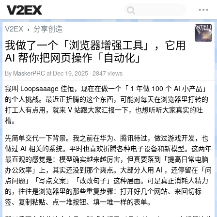
V2EX
分享创造
›
我做了一个「浏览器增强工具」，它用
AI 帮你把网页操作「自动化」
By
MaskerPRC
at Dec 19, 2025 · 2847 views
我叫 Loopsaaage 佳恒，现在在做一个「 1 年做 100 个 AI 小产品」
的个人挑战。最近正折腾的这个东西，可能对每天在浏览器里打转的
打工人有点用，就来 V 站跟大家汇报一下，也想听听大家真实的吐
槽。
先简单交代一下背景。我之前在华为、腾讯待过，做过游戏开发，也
做过 AI 相关的系统。平时也喜欢折腾各种电子设备和新模型。这两年
最直观的感觉是：模型确实越来越厉害，但真要落到「提高日常电脑
办公效率」上，其实还没到那个爽点。大部分人用 AI ，还停留在「问
点问题」「写点文案」「改改句子」这种层面。可是真正消耗人精力
的，往往是浏览器里的那些重复步骤：打开好几个网站、来回切标
签、复制粘贴、点一堆按钮、填一堆一样的表单。