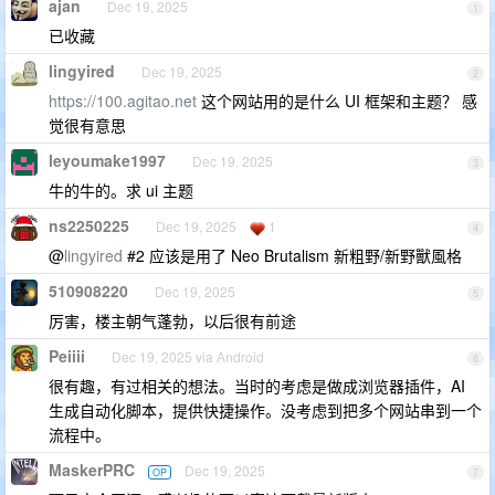
ajan
Dec 19, 2025
1
已收藏
lingyired
Dec 19, 2025
2
https://100.agitao.net
这个网站用的是什么 UI 框架和主题？ 感
觉很有意思
leyoumake1997
Dec 19, 2025
3
牛的牛的。求 ui 主题
ns2250225
Dec 19, 2025
1
4
@
lingyired
#2 应该是用了 Neo Brutalism 新粗野/新野獸風格
510908220
Dec 19, 2025
5
厉害，楼主朝气蓬勃，以后很有前途
Peiiii
Dec 19, 2025 via Android
6
很有趣，有过相关的想法。当时的考虑是做成浏览器插件，AI
生成自动化脚本，提供快捷操作。没考虑到把多个网站串到一个
流程中。
MaskerPRC
Dec 19, 2025
OP
7