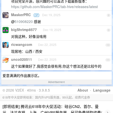
项目完全开源，感兴趣的可以直达下载最新版本：
https://github.com/MaskerPRC/tab-hive/releases/latest
MaskerPRC
Dec 19, 2025
OP
8
@
510908220
感谢
bigShrimp8577
Dec 19, 2025
9
对我这种，好像没啥用
ricwangcom
Dec 22, 2025
10
现居地：山西 / 西安
unco020511
Dec 22, 2025
11
这个如果做好了,我感觉会很有用,你这个想法还是比较牛的
爱意满满的作品展示区。
Advertisement
© 2026 V2EX · 40ms · 3.9.8.5
About
·
Language
618年中大促即将结束：国内外VPS服务器，99元起，续费代金券
[即将结束] 腾讯云618年中大促活动：硅谷CN2、首尔、曼
›
谷、法兰克福、上海、广州VPS服务器，另可免费领取续费/