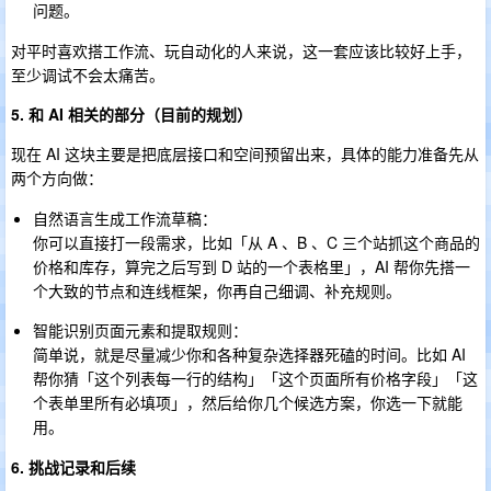
问题。
对平时喜欢搭工作流、玩自动化的人来说，这一套应该比较好上手，
至少调试不会太痛苦。
5. 和 AI 相关的部分（目前的规划）
现在 AI 这块主要是把底层接口和空间预留出来，具体的能力准备先从
两个方向做：
自然语言生成工作流草稿：
你可以直接打一段需求，比如「从 A 、B 、C 三个站抓这个商品的
价格和库存，算完之后写到 D 站的一个表格里」，AI 帮你先搭一
个大致的节点和连线框架，你再自己细调、补充规则。
智能识别页面元素和提取规则：
简单说，就是尽量减少你和各种复杂选择器死磕的时间。比如 AI
帮你猜「这个列表每一行的结构」「这个页面所有价格字段」「这
个表单里所有必填项」，然后给你几个候选方案，你选一下就能
用。
6. 挑战记录和后续