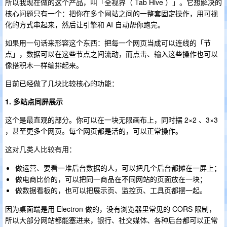
所以我现在做的这个产品，叫「全视界（ Tab Hive ）」。它想解决的
核心问题只有一个：把你在多个网站之间的一整套固定操作，用可视
化的方式串起来，然后让引擎和 AI 自动帮你跑完。
如果用一句话来形容这个东西：把每一个网页当成可以连线的「节
点」，数据可以在这些节点之间流动，而点击、输入这些操作也可以
像搭积木一样编排起来。
目前已经做了几块比较核心的功能：
1. 多站点同屏展示
这个是最直观的部分。你可以在一块无限画布上，同时摆 2×2 、3×3
，甚至更多个网页。每个网页都是活的，可以正常操作。
这对几类人比较有用：
做运营、要看一堆后台数据的人，可以把几个后台都摊在一屏上；
做电商比价的，可以把同一商品在不同网站的页面放在一块；
做数据看板的，也可以把展示页、监控页、工具页都摆一起。
因为桌面端是用 Electron 做的，没有浏览器里常见的 CORS 限制，
所以大部分网站都能塞进来，银行、社交媒体、各种后台都可以正常