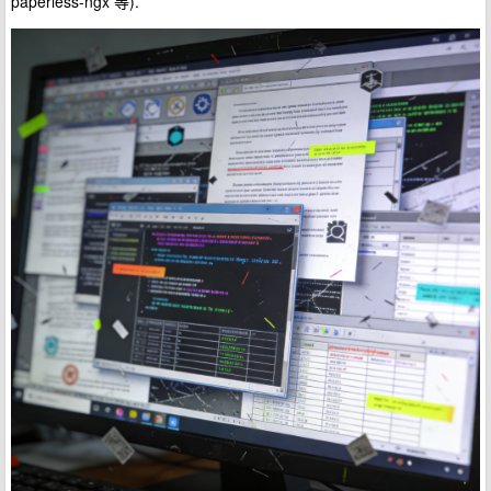
paperless-ngx 等).