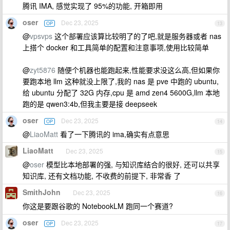
腾讯 IMA, 感觉实现了 95%的功能, 开箱即用
oser
Dec 23, 2025
OP
13
@
vpsvps
这个部署应该算比较明了的了吧,就是服务器或者 nas
上搭个 docker 和工具简单的配置和注意事项,使用比较简单
@
zyt5876
随便个机器也能跑起来,性能要求没这么高,但如果你
要跑本地 llm 这种就没上限了,我的 nas 是 pve 中跑的 ubuntu,
给 ubuntu 分配了 32G 内存,cpu 是 amd zen4 5600G,llm 本地
跑的是 qwen3:4b,但我主要是接 deepseek
oser
Dec 23, 2025
OP
14
@
LiaoMatt
看了一下腾讯的 ima,确实有点意思
LiaoMatt
Dec 23, 2025
15
@
oser
模型比本地部署的强, 与知识库结合的很好, 还可以共享
知识库, 还有文档功能, 不收费的前提下, 非常香 了
SmithJohn
Dec 23, 2025
16
你这是要跟谷歌的 NotebookLM 跑同一个赛道?
oser
Dec 23, 2025
OP
17