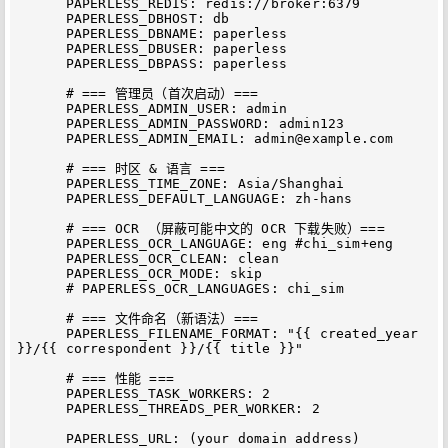
      PAPERLESS_REDIS: redis://broker:6379

      PAPERLESS_DBHOST: db

      PAPERLESS_DBNAME: paperless

      PAPERLESS_DBUSER: paperless

      PAPERLESS_DBPASS: paperless

      # === 管理员（首次启动）===

      PAPERLESS_ADMIN_USER: admin

      PAPERLESS_ADMIN_PASSWORD: admin123

      PAPERLESS_ADMIN_EMAIL: 
admin@example.com
      # === 时区 & 语言 ===

      PAPERLESS_TIME_ZONE: Asia/Shanghai

      PAPERLESS_DEFAULT_LANGUAGE: zh-hans

      # === OCR （屏蔽可能中文的 OCR 下载失败）===

      PAPERLESS_OCR_LANGUAGE: eng #chi_sim+eng

      PAPERLESS_OCR_CLEAN: clean

      PAPERLESS_OCR_MODE: skip

      # PAPERLESS_OCR_LANGUAGES: chi_sim

      # === 文件命名（新语法）===

      PAPERLESS_FILENAME_FORMAT: "{{ created_year 
}}/{{ correspondent }}/{{ title }}"

      # === 性能 ===

      PAPERLESS_TASK_WORKERS: 2

      PAPERLESS_THREADS_PER_WORKER: 2

      PAPERLESS_URL: (your domain address)
