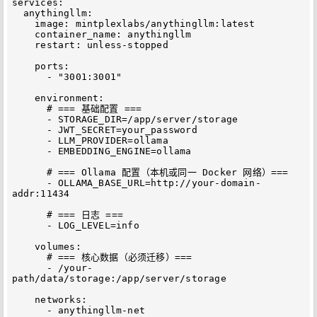
services:

  anythingllm:

    image: mintplexlabs/anythingllm:latest

    container_name: anythingllm

    restart: unless-stopped

    ports:

      - "3001:3001"

    environment:

      # === 基础配置 ===

      - STORAGE_DIR=/app/server/storage

      - JWT_SECRET=your_password

      - LLM_PROVIDER=ollama

      - EMBEDDING_ENGINE=ollama

      # === Ollama 配置（本机或同一 Docker 网络）===

      - OLLAMA_BASE_URL=http://your-domain-
addr:11434

      # === 日志 ===

      - LOG_LEVEL=info

    volumes:

      # === 核心数据（必须迁移）===

      - /your-
path/data/storage:/app/server/storage

    networks:

      - anythingllm-net
