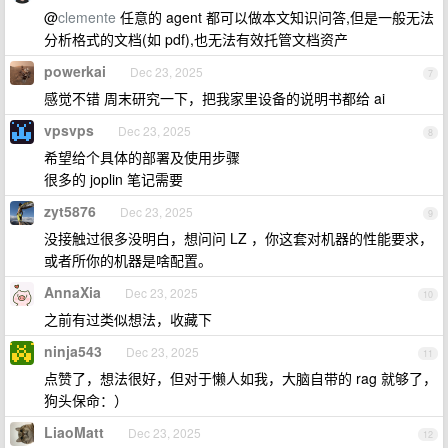
@
clemente
任意的 agent 都可以做本文知识问答,但是一般无法
分析格式的文档(如 pdf),也无法有效托管文档资产
powerkai
Dec 23, 2025
7
感觉不错 周末研究一下，把我家里设备的说明书都给 ai
vpsvps
Dec 23, 2025
8
希望给个具体的部署及使用步骤
很多的 joplin 笔记需要
zyt5876
Dec 23, 2025
9
没接触过很多没明白，想问问 LZ ，你这套对机器的性能要求，
或者所你的机器是啥配置。
AnnaXia
Dec 23, 2025
10
之前有过类似想法，收藏下
ninja543
Dec 23, 2025
11
点赞了，想法很好，但对于懒人如我，大脑自带的 rag 就够了，
狗头保命：）
LiaoMatt
Dec 23, 2025
12