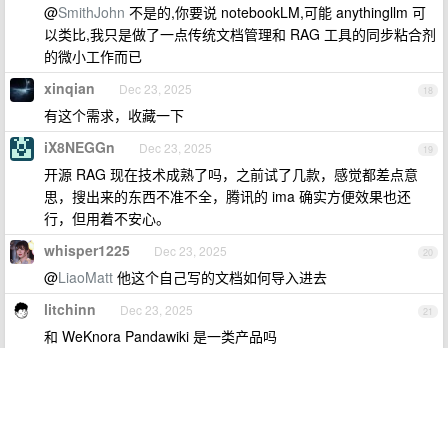
@
SmithJohn
不是的,你要说 notebookLM,可能 anythingllm 可
以类比,我只是做了一点传统文档管理和 RAG 工具的同步粘合剂
的微小工作而已
xinqian
Dec 23, 2025
18
有这个需求，收藏一下
iX8NEGGn
Dec 23, 2025
19
开源 RAG 现在技术成熟了吗，之前试了几款，感觉都差点意
思，搜出来的东西不准不全，腾讯的 ima 确实方便效果也还
行，但用着不安心。
whisper1225
Dec 23, 2025
20
@
LiaoMatt
他这个自己写的文档如何导入进去
litchinn
Dec 23, 2025
21
和 WeKnora Pandawiki 是一类产品吗
hmxxmh
Dec 23, 2025 via Android
22
我也有这个需求，就是现在的 rag 知识库，都是上传了文件以后
直接给你切片了，你想看原始的都找不到，需要一个文件管理平
台+rag 知识库结合的项目