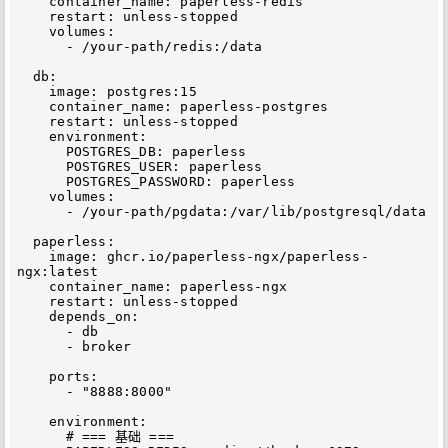
    container_name: paperless-redis

    restart: unless-stopped

    volumes:

      - /your-path/redis:/data

  db:

    image: postgres:15

    container_name: paperless-postgres

    restart: unless-stopped

    environment:

      POSTGRES_DB: paperless

      POSTGRES_USER: paperless

      POSTGRES_PASSWORD: paperless

    volumes:

      - /your-path/pgdata:/var/lib/postgresql/data

  paperless:

    image: ghcr.io/paperless-ngx/paperless-
ngx:latest

    container_name: paperless-ngx

    restart: unless-stopped

    depends_on:

      - db

      - broker

    ports:

      - "8888:8000"

    environment:

      # === 基础 ===
