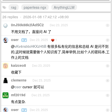
rag
paperless-ngx
AnythingLLM
26 replies
•
2026-01-08 17:42:12 +08:00
0nJ50k88k2IAdSC2
Dec 23, 2025
1
不用文档了，直接问 AI 了
oser
Dec 23, 2025
1
OP
2
@
vKv4nst4xHKXzH5B
有很多私有化的信息和总结 AI 是问不到
的,这时候就需要做个人知识库了,简单举例,比如个人的密码本,工
作上的文档
kaizceo8
Dec 23, 2025
3
收藏下
clemente
Dec 23, 2025
4
@
oser
cursor 就可以
mf2019d
Dec 23, 2025
5
有点复杂.
oser
Dec 23, 2025
OP
6