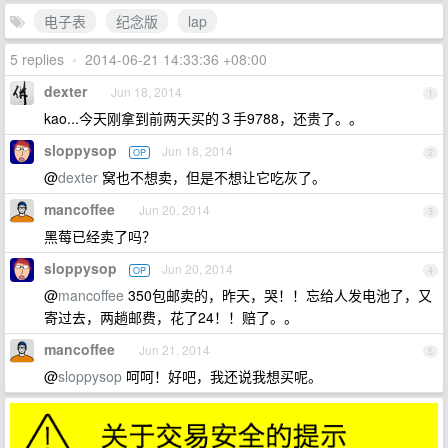
电子表
纪念版
lap
5 replies
•
2014-06-21 14:33:36 +08:00
dexter
Jun 18, 2014
1
kao...今天刚拿到前两天买的３手9788，还贵了。。
sloppysop
Jun 18, 2014
OP
2
@
dexter
窝也不想卖，但是不想让它吃灰了。
mancoffee
Jun 20, 2014
3
黑莓已经卖了吗？
sloppysop
Jun 20, 2014
OP
4
@
mancoffee
350包邮卖的，昨天，哭！！忘给人发电池了，又
寄过去，两趟邮费，花了24！！赔了。。
mancoffee
Jun 21, 2014
5
@
sloppysop
呵呵！好吧，我还说我想买呢。