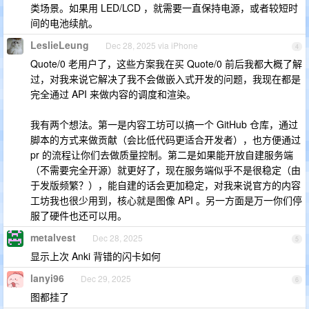
类场景。如果用 LED/LCD ，就需要一直保持电源，或者较短时
间的电池续航。
LeslieLeung
Dec 28, 2025 via iPhone
4
Quote/0 老用户了，这些方案我在买 Quote/0 前后我都大概了解
过，对我来说它解决了我不会做嵌入式开发的问题，我现在都是
完全通过 API 来做内容的调度和渲染。
我有两个想法。第一是内容工坊可以搞一个 GitHub 仓库，通过
脚本的方式来做贡献（会比低代码更适合开发者），也方便通过
pr 的流程让你们去做质量控制。第二是如果能开放自建服务端
（不需要完全开源）就更好了，现在服务端似乎不是很稳定（由
于发版频繁？），能自建的话会更加稳定，对我来说官方的内容
工坊我也很少用到，核心就是图像 API 。另一方面是万一你们停
服了硬件也还可以用。
metalvest
Dec 28, 2025
5
显示上次 Anki 背错的闪卡如何
lanyi96
Dec 29, 2025
6
图都挂了