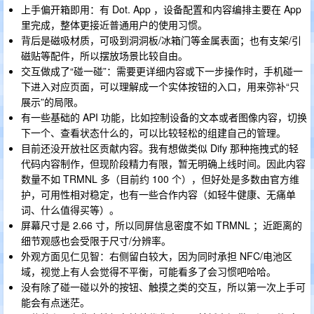
上手偏开箱即用：有 Dot. App ，设备配置和内容编排主要在 App
里完成，整体更接近普通用户的使用习惯。
背后是磁吸材质，可吸到洞洞板/冰箱门等金属表面；也有支架/引
磁贴等配件，所以摆放场景比较自由。
交互做成了“碰一碰”：需要更详细内容或下一步操作时，手机碰一
下进入对应页面，可以理解成一个实体按钮的入口，用来弥补“只
展示”的局限。
有一些基础的 API 功能，比如控制设备的文本或者图像内容，切换
下一个、查看状态什么的，可以比较轻松的组建自己的管理。
目前还没开放社区贡献内容。我有想做类似 Dify 那种拖拽式的轻
代码内容制作，但现阶段精力有限，暂无明确上线时间。因此内容
数量不如 TRMNL 多（目前约 100 个），但好处是多数由官方维
护，可用性相对稳定，也有一些合作内容（如轻牛健康、无痛单
词、什么值得买等）。
屏幕尺寸是 2.66 寸，所以同屏信息密度不如 TRMNL ；近距离的
细节观感也会受限于尺寸/分辨率。
外观方面见仁见智：右侧留白较大，因为同时承担 NFC/电池区
域，视觉上有人会觉得不平衡，可能看多了会习惯吧哈哈。
没有除了碰一碰以外的按钮、触摸之类的交互，所以第一次上手可
能会有点迷茫。