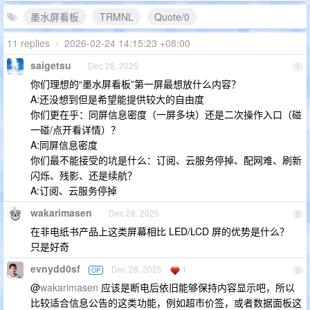
墨水屏看板
TRMNL
Quote/0
11 replies
•
2026-02-24 14:15:23 +08:00
saigetsu
Dec 28, 2025
1
你们理想的“墨水屏看板”第一屏最想放什么内容？
A:还没想到但是希望能提供较大的自由度
你们更在乎：同屏信息密度（一屏多块）还是二次操作入口（碰
一碰/点开看详情）？
A:同屏信息密度
你们最不能接受的坑是什么：订阅、云服务停掉、配网难、刷新
闪烁、残影、还是续航？
A:订阅、云服务停掉
wakarimasen
Dec 28, 2025
2
在非电纸书产品上这类屏幕相比 LED/LCD 屏的优势是什么？
只是好奇
evnydd0sf
Dec 28, 2025
1
OP
3
@
wakarimasen
应该是断电后依旧能够保持内容显示吧，所以
比较适合信息公告的这类功能，例如超市价签，或者数据面板这