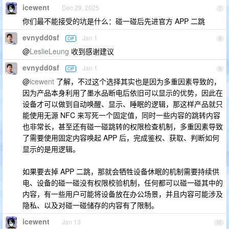
icewent
Dec 29, 2025
7
你们最不能接受的坑是什么：碰一碰后先进官方 APP 二跳
evnydd0sf
Jan 1
OP
8
@
LeslieLeung
收到感谢建议
evnydd0sf
Jan 1
OP
9
@
icewent
了解，不过这个选择其实也是因为多重因素导致的，
因为产品本身利用了墨水品断电后依旧可以显示的优势，因此在
设备才可以做到自动唤醒、显示、睡眠的逻辑，那这样产品就只
能使用无源 NFC 来写死一个固定值，同时一些内容的跳转内容
也非常长，甚至还有碰一碰跳转的权限检查机制，多重因素导致
了需要使用固定内容唤起 APP 后，完成鉴权、获取、判断如何
显示的是用逻辑。
如果要去掉 APP 二跳，那就会牺牲设备休眠的机制需要持续供
电、设备的碰一碰没有权限校验机制，任何都可以碰一碰其中的
内容，有一些用户可能将设备放在办公场景，并且内容可能涉及
隐私、以及对碰一碰储存的内容有了限制。
icewent
Jan 13
10