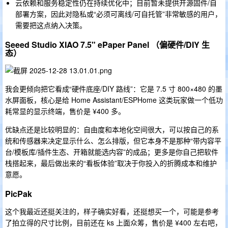
云依赖和服务稳定性仍在持续优化中；目前暂未提供开源固件/自
部署方案，因此对隐私或“必须可离线/可自托管”非常敏感的用户，
需要把这点纳入决策。
Seeed Studio XIAO 7.5" ePaper Panel （偏硬件/DIY 生
态）
我会更倾向把它看成“硬件底座/DIY 路线”：它是 7.5 寸 800×480 的墨
水屏面板，核心是给 Home Assistant/ESPHome 这类玩家做一个低功
耗常显的显示终端，售价是 ¥400 多。
优缺点还是比较明显的：自由度和本地化空间很大，可以按自己的系
统和传感器来决定显示什么、怎么排版，但它本身不是那种“带内容平
台/模板库/插件生态、开箱就能选内容”的成品；更多是你自己把软件
栈搭起来，最后做出来的“看板体验”取决于你投入的折腾成本和维护
意愿。
PicPak
这个我最近还挺关注的，样子确实好看，还挺想买一个，可能是参考
了拍立得的尺寸比例，目前还在 ks 上面众筹，售价是 ¥400 左右吧，