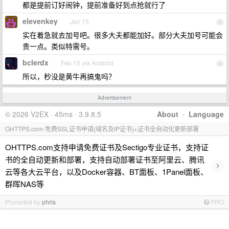
都是提前订好闹钟，提前准备好到点抢就行了
elevenkey
Jan 15
3
实在着急就去加号吧。很多大夫都能加好。部分大夫加号可能会
贵一点。类似特需号。
bclerdx
Feb 15 via Android
4
所以，秒没是黄牛再搞鬼吗？
Advertisement
© 2026 V2EX · 45ms · 3.9.8.5
About
·
Language
OHTTPS.com-免费SSL证书申请(域名及IP证书)+证书全自动化更新部署
OHTTPS.com支持申请免费证书及Sectigo专业证书，支持证
书的全自动更新和部署，支持自动部署证书至阿里云、腾讯
›
云等各大云平台，以及Docker容器、BT面板、1Panel面板、
群晖NAS等
Promoted by
phris
PRO