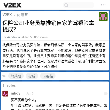
V2EX
问与答
›
保险公司业务员靠推销自家的驾乘险拿
提成？
By
xiaodaidai
at Jan 5 · 863 views
找保险公司业务员买车险，都会附带推荐一个自家的驾乘险，我意思
要取消，他们说这个是行业内规定，不能取消，但是支付宝或者微信
里买是没有这个的，业务员主要靠卖附带的这个拿提成？还有这个有
必要买吗？我问这个有啥用，说是对方酒驾或者非机动车刮擦对面保
险不赔或者没保险的情况下可以赔付
驾乘险
提成
必要性
1 replies
niboy
Jan 5
1
买不买看你个人。
年年给我推销，我就是不买，肯定是给你推了有更多提成啊。如