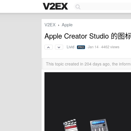
V2EX
Apple
›
Apple Creator Studio 的图
Livid
·
·
Jan 14
· 4462 views
PRO
This topic created in 204 days ago, the info