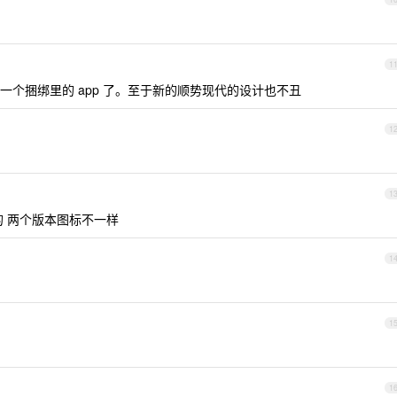
1
个捆绑里的 app 了。至于新的顺势现代的设计也不丑
1
1
的 两个版本图标不一样
1
1
1