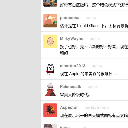
好奇有白底版吗，这个暗色模式下还行
paopaosa
Jan 14
估计是在 Liquid Glass 下，图标
MilkyWayne
Jan 14
换了也好，先不论新的好不好看，现在的 
和的..
mrcotter2013
Jan 14
现在 Apple 的审美真的很难评....
PalenessIb
Jan 14
审美大降级时代。
Aspector
Jan 15 via iPhone
现在展示出来的白天模式图标有点太暗了