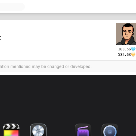
标
383.56
532.63
rmation mentioned may be changed or developed.