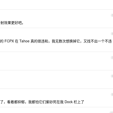
背景折射效果更好吧。
FCPX 在 Tahoe 真的很违和，我无数次想换掉它，又找不出一个不违
，看着都抑郁，我都怕它们紫砂死在我 Dock 栏上了
1