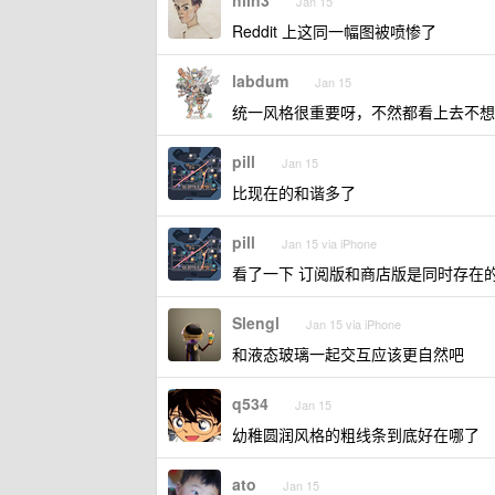
hlin3
Jan 15
Reddit 上这同一幅图被喷惨了
labdum
Jan 15
统一风格很重要呀，不然都看上去不想一
pill
Jan 15
比现在的和谐多了
pill
Jan 15 via iPhone
看了一下 订阅版和商店版是同时存在
Slengl
Jan 15 via iPhone
和液态玻璃一起交互应该更自然吧
q534
Jan 15
幼稚圆润风格的粗线条到底好在哪了
ato
Jan 15