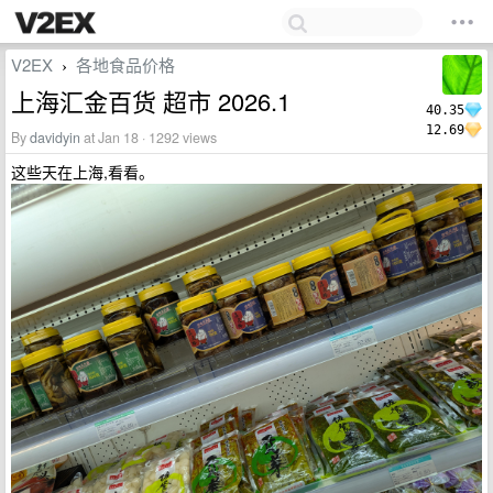
V2EX
各地食品价格
›
上海汇金百货 超市 2026.1
40.35
12.69
By
davidyin
at Jan 18 · 1292 views
这些天在上海,看看。