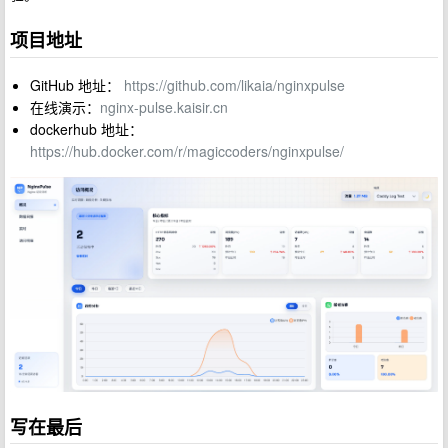
项目地址
GitHub 地址：
https://github.com/likaia/nginxpulse
在线演示：
nginx-pulse.kaisir.cn
dockerhub 地址：
https://hub.docker.com/r/magiccoders/nginxpulse/
写在最后