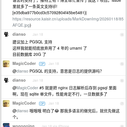
语言的支持了，推特上有个博主帮忙宣传了我这个项目。issue
里就多了一条英文支持🤣!
[e35dba977b0cd3c57092804f45be5481](
https://resource.kaisir.cn/uploads/MarkDownImg/20260118/85
AFQE.jpg
)
dianso
Jan 18
4
建议加上 PGSQL 支持
这样我就能彻底放弃用了 4 年的 umami 了
目前数据库 20G 了
MagicCoder
Jan 18
OP
5
@
dianso
PGSQL 的支持，意思是日志的提供源吗？
dianso
Jan 18
6
@
MagicCoder
#5 就是把 nginx 日志解析后存到 pgsql 里面
啊，现在 sqlite 单文件，性能肯定不行，一旦数据多了
MagicCoder
Jan 18
OP
7
@
dianso
哦哦哦 明白了😂 那我多语言的做完后，就优先做这
个。
wogogoing
Jan 18 via iPhone
8