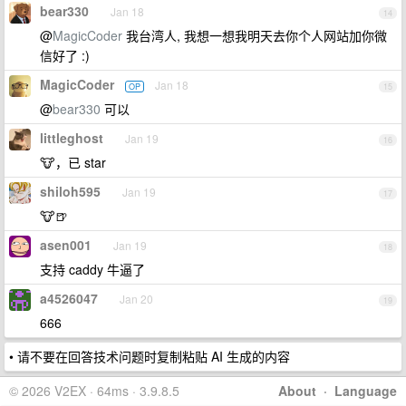
bear330
Jan 18
14
@
MagicCoder
我台湾人, 我想一想我明天去你个人网站加你微
信好了 :)
MagicCoder
Jan 18
OP
15
@
bear330
可以
littleghost
Jan 19
16
🐮，已 star
shiloh595
Jan 19
17
🐮🍺
asen001
Jan 19
18
支持 caddy 牛逼了
a4526047
Jan 20
19
666
• 请不要在回答技术问题时复制粘贴 AI 生成的内容
© 2026 V2EX · 64ms · 3.9.8.5
About
·
Language