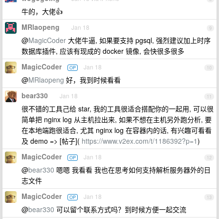
牛的，大佬👍
MRlaopeng
Jan 18
9
@
MagicCoder
大佬牛逼, 如果要支持 pgsql, 强烈建议加上时序
数据库插件, 应该有现成的 docker 镜像, 会快很多很多
MagicCoder
Jan 18
OP
10
@
MRlaopeng
好，我到时候看看
bear330
Jan 18
11
很不错的工具己给 star, 我的工具很适合搭配你的一起用, 可以很
简单把 nginx log 从主机拉出来, 如果不想在主机另外跑分析, 要
在本地端跑很适合, 尤其 nginx log 在容器内的话, 有兴趣可看看
及 demo => [帖子](
https://www.v2ex.com/t/1186392?p=1
)
MagicCoder
Jan 18
OP
12
@
bear330
嗯嗯 我看看 我也在思考如何支持解析服务器外的日
志文件
MagicCoder
Jan 18
OP
13
@
bear330
可以留个联系方式吗？到时候方便一起交流