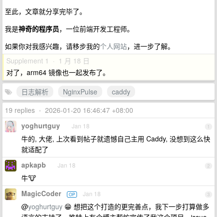
至此，文章就分享完毕了。
我是
神奇的程序员
，一位前端开发工程师。
如果你对我感兴趣，请移步我的
个人网站
，进一步了解。
Supplement 1 · 1 月 18 日
对了，arm64 镜像也一起发布了。
日志解析
NginxPulse
caddy
19 replies
•
2026-01-20 16:46:47 +08:00
yoghurtguy
Jan 18
1
牛的, 大佬, 上次看到帖子就遗憾自己主用 Caddy, 没想到这么快
就适配了
apkapb
Jan 18
2
牛🐮
MagicCoder
Jan 18
OP
3
@
yoghurtguy
😁 想把这个打造的更完善点，我下一步打算做多