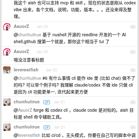
我这个 aish 也可以支持 mcp 和 skill 。现在的状态是刚从 codex
vibe 出来，各个文档，说明，功能，版本。。。还没来得及整
理。
AsuorZ
Jan 20
10
@
chunhuitrue
基于 nushell 开源的 reedline 开发的一个 AI
shell,github 搜第一个就是，那你这个相当于 tui 了
AsuorZ
Jan 20
11
哦没注意看标题
leverestfish
Jan 20
12
@
chunhuitrue
#6 有什么事情 cli 能作 ide 里 (比如 chat) 做不了
的吗? 可以举个例子吗? 我理解 claude/codex 不做 ide 只做 cli
是因为 cli 功能更单一, 迭代起来更方便
chunhuitrue
Jan 21
OP
13
@
AsuorZ
forge 和 codex cli ，claude code 是对标的。aish 目
标是 shell 命令辅助工具。
chunhuitrue
Jan 21
OP
14
@
leverestfish
比如 ci/cd ，无头模式，你要在自己写的脚本中调