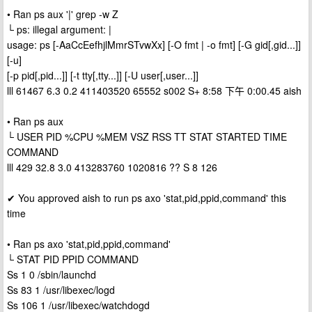
• Ran ps aux '|' grep -w Z
└ ps: illegal argument: |
usage: ps [-AaCcEefhjlMmrSTvwXx] [-O fmt | -o fmt] [-G gid[,gid...]]
[-u]
[-p pid[,pid...]] [-t tty[,tty...]] [-U user[,user...]]
lll 61467 6.3 0.2 411403520 65552 s002 S+ 8:58 下午 0:00.45 aish
• Ran ps aux
└ USER PID %CPU %MEM VSZ RSS TT STAT STARTED TIME
COMMAND
lll 429 32.8 3.0 413283760 1020816 ?? S 8 126
✔ You approved aish to run ps axo 'stat,pid,ppid,command' this
time
• Ran ps axo 'stat,pid,ppid,command'
└ STAT PID PPID COMMAND
Ss 1 0 /sbin/launchd
Ss 83 1 /usr/libexec/logd
Ss 106 1 /usr/libexec/watchdogd