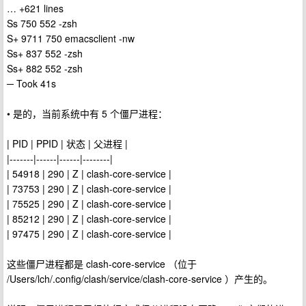
… +621 lines
Ss 750 552 -zsh
S+ 9711 750 emacsclient -nw
Ss+ 837 552 -zsh
Ss+ 882 552 -zsh
─ Took 41s
• 是的，当前系统中有 5 个僵尸进程：
| PID | PPID | 状态 | 父进程 |
|-------|------|------|--------|
| 54918 | 290 | Z | clash-core-service |
| 73753 | 290 | Z | clash-core-service |
| 75525 | 290 | Z | clash-core-service |
| 85212 | 290 | Z | clash-core-service |
| 97475 | 290 | Z | clash-core-service |
这些僵尸进程都是 clash-core-service （位于
/Users/lch/.config/clash/service/clash-core-service ）产生的。