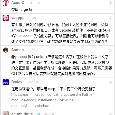
AsuorZ
Jan 19
1
类似 forge 吗
yaoppp
Jan 20
2
有个想了很久的问题，想不通。我问个大逆不道的问题：类似
antigravity 这样的 IDE ，或者 vscode 装插件，不是比 cli 好用
吗？ ai agent 先输出方案，可以直接批改，稍后也可以看到修
改了文件的哪些地方。cli 的功能应该是包含在 ide 之内的吧？
Astrian
Jan 20
3
@
yaoppp
因为 unix （应该是这个名字）在设计上就以「文字
进，文字出」作为哲学，所以理论上它是比 IDE 更适合大模型
的交互逻辑，甚至我都在想一台电脑如果算力足够，可能只需要
CLI 然后以自然语言交互就能完成对电脑的所有操作。
Darley
Jan 20
4
在用微软这个，可以用 mcp ，不过两三个月没更新了
https://learn.microsoft.com/zh-cn/powershell/utility-
modules/aishell/install-aishell?view=ps-
modules&tabs=windows
chunhuitrue
Jan 20
OP
5