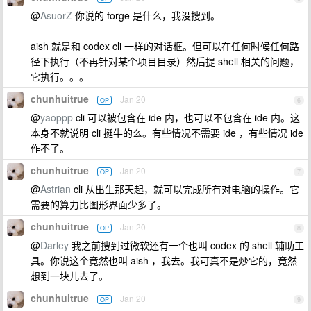
@
AsuorZ
你说的 forge 是什么，我没搜到。
aish 就是和 codex cli 一样的对话框。但可以在任何时候任何路
径下执行（不再针对某个项目目录）然后提 shell 相关的问题，
它执行。。。
chunhuitrue
Jan 20
OP
6
@
yaoppp
cli 可以被包含在 ide 内，也可以不包含在 ide 内。这
本身不就说明 cli 挺牛的么。有些情况不需要 ide ，有些情况 ide
作不了。
chunhuitrue
Jan 20
OP
7
@
Astrian
cli 从出生那天起，就可以完成所有对电脑的操作。它
需要的算力比图形界面少多了。
chunhuitrue
Jan 20
OP
8
@
Darley
我之前搜到过微软还有一个也叫 codex 的 shell 辅助工
具。你说这个竟然也叫 aish ，我去。我可真不是炒它的，竟然
想到一块儿去了。
chunhuitrue
Jan 20
OP
9