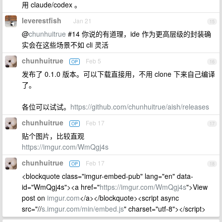
用 claude/codex 。
leverestfish
Jan 21
15
@
chunhuitrue
#14 你说的有道理，ide 作为更高层级的封装确
实会在这些场景不如 cli 灵活
chunhuitrue
Feb 5
OP
16
发布了 0.1.0 版本。可以下载直接用，不用 clone 下来自己编译
了。
各位可以试试。
https://github.com/chunhuitrue/aish/releases
chunhuitrue
Feb 17
OP
17
贴个图片，比较直观
https://imgur.com/WmQgj4s
chunhuitrue
Feb 17
OP
18
<blockquote class="imgur-embed-pub" lang="en" data-
id="WmQgj4s"><a href="
https://imgur.com/WmQgj4s
">View
post on
imgur.com
</a></blockquote><script async
src="//
s.imgur.com/min/embed.js
" charset="utf-8"></script>