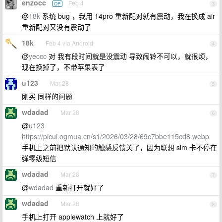
enzocc
Feb 4
OP
3
@
18k
系统 bug ，我用 14pro 重新配对就有震动，我在换成 air
重新配对又没有震动了
18k
Feb 4 via Android
4
@
yeccc
对 我有段时间就是没震动 导致闹铃不可以，就很烦，
现在换掉了，不带苹果表了
u123
Mar 28
5
刚买 同样的问题
wdadad
Mar 28
6
@
u123
https://picui.ogmua.cn/s1/2026/03/28/69c7bbe115cd8.webp
手机上之前把默认通知的触感反馈关了，因为联想 sim 卡不停在
弹零级短信
wdadad
Mar 28
7
@
wdadad
重新打开就好了
wdadad
Mar 28
8
手机上打开 applewatch 上就好了