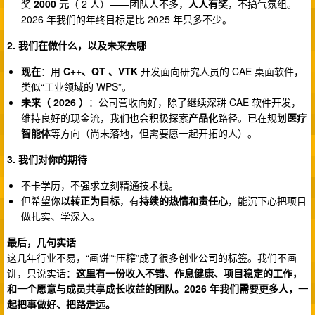
奖
2000 元
（ 2 人）——团队人不多，
人人有奖
，不搞气氛组。
2026 年我们的年终目标是比 2025 年只多不少。
2. 我们在做什么，以及未来去哪
现在
：用
C++、QT 、VTK
开发面向研究人员的 CAE 桌面软件，
类似“工业领域的 WPS”。
未来（ 2026 ）
：公司营收向好，除了继续深耕 CAE 软件开发，
维持良好的现金流，我们也会积极探索
产品化
路径。已在规划
医疗
智能体
等方向（尚未落地，但需要愿一起开拓的人）。
3. 我们对你的期待
不卡学历，不强求立刻精通技术栈。
但希望你
以转正为目标
，有
持续的热情和责任心
，能沉下心把项目
做扎实、学深入。
最后，几句实话
这几年行业不易，“画饼”“压榨”成了很多创业公司的标签。我们不画
饼，只说实话：
这里有一份收入不错、作息健康、项目稳定的工作，
和一个愿意与成员共享成长收益的团队。2026 年我们需要更多人，一
起把事做好、把路走远。