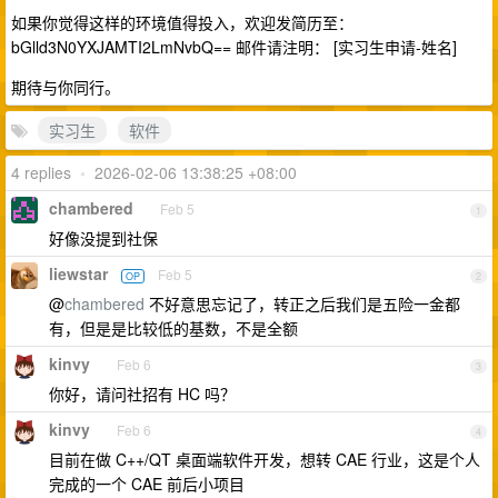
如果你觉得这样的环境值得投入，欢迎发简历至：
bGlld3N0YXJAMTI2LmNvbQ== 邮件请注明： [实习生申请-姓名]
期待与你同行。
实习生
软件
4 replies
•
2026-02-06 13:38:25 +08:00
chambered
Feb 5
1
好像没提到社保
liewstar
Feb 5
OP
2
@
chambered
不好意思忘记了，转正之后我们是五险一金都
有，但是是比较低的基数，不是全额
kinvy
Feb 6
3
你好，请问社招有 HC 吗？
kinvy
Feb 6
4
目前在做 C++/QT 桌面端软件开发，想转 CAE 行业，这是个人
完成的一个 CAE 前后小项目