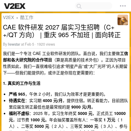
V2EX
酷工作
›
CAE 软件研发 2027 届实习生招聘（C+
+/QT 方向） | 重庆 965 不加班 | 面向转正
By
liewstar
at Feb 5 · 1920 views
我们是一个专注 CAE 工业软件研发的团队。直白说，我们主要做
工信
部和各大研究院的合作项目
（算是高质量的技术外包）。正因为项目
性质如此，我们一直很难吸引追求“明星产品”或“大厂光环”的人长期留
下——但我们能提供的，或许正是你现在更需要的：
1. 真实的工作与生活
严格 965
，午休 2 小时，我们认为效率才是更重要的。
待遇实在
：实习期
4000 元/月
，提供住宿。转正看能力，目前团队
里应届生转正最低也是最常规的是
9000 元/月
。
福利不虚标
：2025 年，实习生年终奖
5000 元
，正式员工
10000
元
，过节费
1000 元
。年会抽奖覆盖所有人：一等奖
1 万元
（ 1
人）、二等奖
5000 元
（ 2 人）、三等奖
3000 元
（ 3 人）、参与