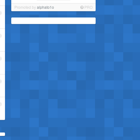
Promoted by
alphato1o
PRO
3
4
5
6
7