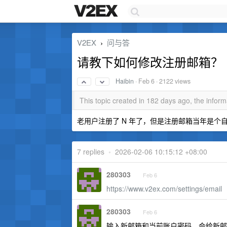
V2EX
问与答
›
请教下如何修改注册邮箱？
Haibin
·
Feb 6
· 2122 views
This topic created in 182 days ago, the info
老用户注册了 N 年了，但是注册邮箱当年是
7 replies
•
2026-02-06 10:15:12 +08:00
280303
Feb 6
https://www.v2ex.com/settings/email
280303
Feb 6
输入新邮箱和当前账户密码，会给新邮