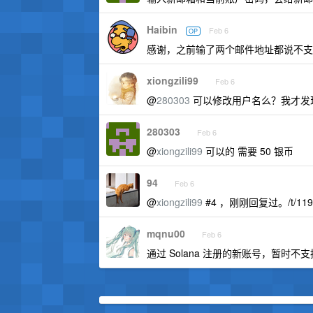
Haibin
Feb 6
OP
感谢，之前输了两个邮件地址都说不支
xiongzili99
Feb 6
@
280303
可以修改用户名么？我才发
280303
Feb 6
@
xiongzili99
可以的 需要 50 银币
94
Feb 6
@
xiongzili99
#4 ，刚刚回复过。/t/119
mqnu00
Feb 6
通过 Solana 注册的新账号，暂时