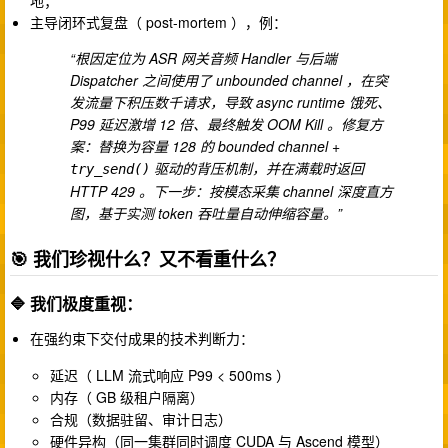
主导闭环式复盘（ post-mortem ），例：
“根因定位为 ASR 网关音频 Handler 与后端
Dispatcher 之间使用了 unbounded channel ，在突
发流量下积压数千请求，导致 async runtime 饿死、
P99 延迟激增 12 倍、最终触发 OOM Kill 。修复方
案：替换为容量 128 的 bounded channel +
驱动的背压机制，并在满载时返回
try_send()
HTTP 429 。下一步：按模态采集 channel 深度直方
图，基于实测 token 吞吐量自动伸缩容量。”
🎯 我们珍视什么？又不看重什么？
🔷 我们极度重视：
在强约束下交付成果的技术判断力：
延迟（ LLM 流式响应 P99 < 500ms ）
内存（ GB 级租户隔离）
合规（数据驻留、审计日志）
硬件异构（同一集群同时调度 CUDA 与 Ascend 模型）