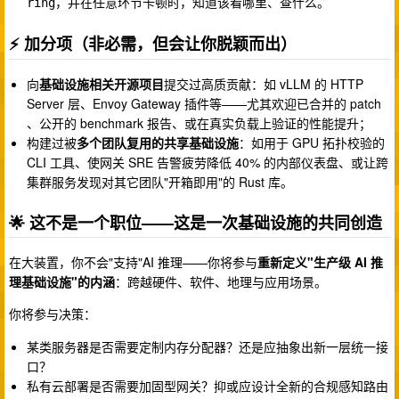
，并在任意环节卡顿时，知道该看哪里、查什么。
ring
⚡ 加分项（非必需，但会让你脱颖而出）
向
基础设施相关开源项目
提交过高质贡献：如 vLLM 的 HTTP
Server 层、Envoy Gateway 插件等——尤其欢迎已合并的 patch
、公开的 benchmark 报告、或在真实负载上验证的性能提升；
构建过被
多个团队复用的共享基础设施
：如用于 GPU 拓扑校验的
CLI 工具、使网关 SRE 告警疲劳降低 40% 的内部仪表盘、或让跨
集群服务发现对其它团队"开箱即用"的 Rust 库。
🌟 这不是一个职位——这是一次基础设施的共同创造
在大装置，你不会"支持"AI 推理——你将参与
重新定义"生产级 AI 推
理基础设施"的内涵
：跨越硬件、软件、地理与应用场景。
你将参与决策：
某类服务器是否需要定制内存分配器？还是应抽象出新一层统一接
口？
私有云部署是否需要加固型网关？抑或应设计全新的合规感知路由