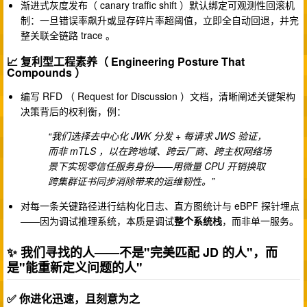
渐进式灰度发布（ canary traffic shift ）默认绑定可观测性回滚机
制：一旦错误率飙升或显存碎片率超阈值，立即全自动回退，并完
整关联全链路 trace 。
📈 复利型工程素养（ Engineering Posture That
Compounds ）
编写 RFD （ Request for Discussion ）文档，清晰阐述关键架构
决策背后的权利衡，例：
“我们选择去中心化 JWK 分发 + 每请求 JWS 验证，
而非 mTLS ，以在跨地域、跨云厂商、跨主权网络场
景下实现零信任服务身份——用微量 CPU 开销换取
跨集群证书同步消除带来的运维韧性。”
对每一条关键路径进行结构化日志、直方图统计与 eBPF 探针埋点
——因为调试推理系统，本质是调试
整个系统栈
，而非单一服务。
✨ 我们寻找的人——不是"完美匹配 JD 的人"，而
是"能重新定义问题的人"
✅ 你进化迅速，且刻意为之