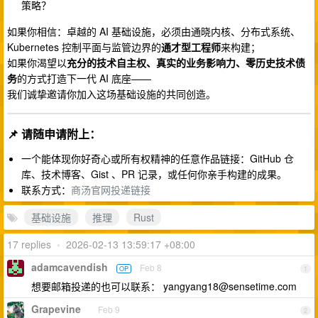
策略？
如果你相信：卓越的 AI 基础设施，必须由通晓内核、分布式系统、
Kubernetes 控制平面与监管边界的
通才型工程师
来构建；
如果你渴望以
充分的技术自主权、真实的业务影响力、零历史技术债
务
的方式打造下一代 AI 底座——
我们诚挚邀请你加入这场基础设施的共同创造。
📌 请随申请附上：
一个能体现你好奇心或所有权精神的任意作品链接：GitHub 仓
库、技术博客、Gist 、PR 记录，或任何你亲手构建的成果。
联系方式：
商汤官网投递链接
基础设施
推理
Rust
17 replies
•
2026-02-13 13:59:17 +08:00
adamcavendish
Feb 8
OP
1
想要邮箱投递的也可以联系：
yangyang18@sensetime.com
Grapevine
Feb 9
2