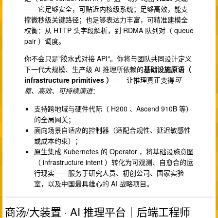
——它足够安全，可贴近内核级系统；足够高效，能支
撑微秒级关键路径；也足够表达力丰富，可精准建模全
权衡：从 HTTP 头字段解析，到 RDMA 队列对（ queue
pair ）调度。
你不会只是"胶水式对接 API"。你将与团队共同设计定义
下一代大规模、生产级 AI 推理所依赖的
基础设施原语（
infrastructure primitives ）
——让推理真正变得
可
靠、高效、可持续演进
：
支持跨地域与硬件代际（ H200 、Ascend 910B 等）
的全局网关；
面向场景自适应的控制器（适配合规性、延迟敏感性
或成本约束）；
原生集成 Kubernetes 的 Operator ，将基础设施意图
（ infrastructure intent ）转化为可观测、自愈合的运
行现实——服务于研究人员、初创公司、国家实验
室，以及中国最具雄心的 AI 战略项目。
商汤/大装置 · AI 推理平台｜后端工程师