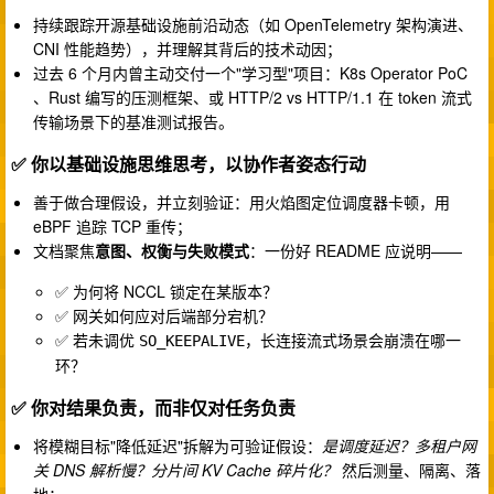
持续跟踪开源基础设施前沿动态（如 OpenTelemetry 架构演进、
CNI 性能趋势），并理解其背后的技术动因；
过去 6 个月内曾主动交付一个"学习型"项目：K8s Operator PoC
、Rust 编写的压测框架、或 HTTP/2 vs HTTP/1.1 在 token 流式
传输场景下的基准测试报告。
✅ 你以基础设施思维思考，以协作者姿态行动
善于做合理假设，并立刻验证：用火焰图定位调度器卡顿，用
eBPF 追踪 TCP 重传；
文档聚焦
意图、权衡与失败模式
：一份好 README 应说明——
✅ 为何将 NCCL 锁定在某版本？
✅ 网关如何应对后端部分宕机？
✅ 若未调优
，长连接流式场景会崩溃在哪一
SO_KEEPALIVE
环？
✅ 你对结果负责，而非仅对任务负责
将模糊目标"降低延迟"拆解为可验证假设：
是调度延迟？多租户网
关 DNS 解析慢？分片间 KV Cache 碎片化？
然后测量、隔离、落
地；