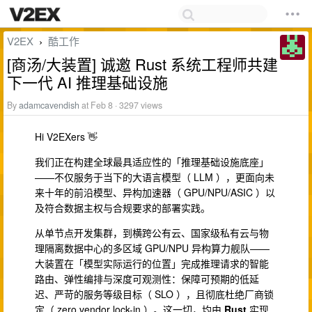
V2EX
酷工作
›
[商汤/大装置] 诚邀 Rust 系统工程师共建
下一代 AI 推理基础设施
By
adamcavendish
at Feb 8 · 3297 views
Hi V2EXers 👋
我们正在构建全球最具适应性的「推理基础设施底座」
——不仅服务于当下的大语言模型（ LLM ），更面向未
来十年的前沿模型、异构加速器（ GPU/NPU/ASIC ）以
及符合数据主权与合规要求的部署实践。
从单节点开发集群，到横跨公有云、国家级私有云与物
理隔离数据中心的多区域 GPU/NPU 异构算力舰队——
大装置在「模型实际运行的位置」完成推理请求的智能
路由、弹性编排与深度可观测性：保障可预期的低延
迟、严苛的服务等级目标（ SLO ），且彻底杜绝厂商锁
定（ zero vendor lock-in ）。这一切，均由
Rust
实现