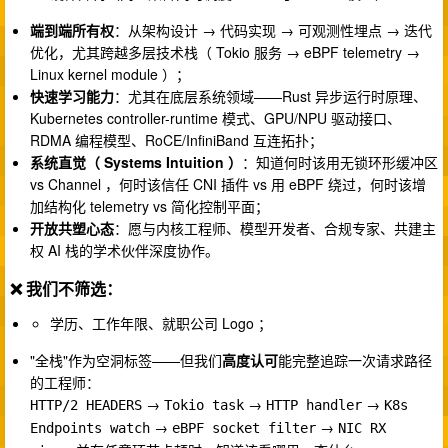
端到端所有权
：从架构设计 → 代码实现 → 可观测性埋点 → 迭代
优化，尤其跨越多层技术栈（ Tokio 服务 → eBPF telemetry →
Linux kernel module ）；
快速学习能力
：尤其在底层系统领域——Rust 异步运行时原理、
Kubernetes controller-runtime 模式、GPU/NPU 驱动接口、
RDMA 编程模型、RoCE/InfiniBand 互连拓扑；
系统直觉（ Systems Intuition ）
：知道何时该用无锁环形缓冲区
vs Channel ，何时该信任 CNI 插件 vs 用 eBPF 绕过，何时该增
加结构化 telemetry vs 简化控制平面；
开放共塑心态
：愿与内核工程师、模型开发者、合规专家、共建主
权 AI 栈的学术伙伴深度协作。
❌ 我们不筛选：
学历、工作年限、就职公司 Logo ；
"全栈"作为空洞标签——但我们
高度认可
能完整追踪一次请求路径
的工程师：
→
→
→
HTTP/2 HEADERS
Tokio task
HTTP handler
K8s 
→
→
Endpoints watch
eBPF socket filter
NIC RX 