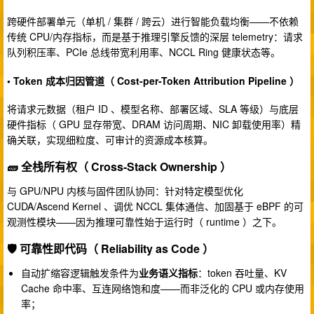
跨硬件部署单元（单机 / 集群 / 跨云）进行智能负载均衡——不依赖
传统 CPU/内存指标，而是基于推理引擎反馈的深层 telemetry：请求
队列积压率、PCIe 总线带宽利用率、NCCL Ring 健康状态等。
• Token 成本归因管道（ Cost-per-Token Attribution Pipeline ）
将请求元数据（租户 ID 、模型名称、部署区域、SLA 等级）与底层
硬件指标（ GPU 显存带宽、DRAM 访问周期、NIC 卸载使用率）精
确关联，实现细粒度、可审计的资源成本核算。
🧱 全栈所有权（ Cross-Stack Ownership ）
与 GPU/NPU 内核与固件团队协同：针对特定模型优化
CUDA/Ascend Kernel 、调优 NCCL 集体通信、加固基于 eBPF 的可
观测性模块——因为推理可靠性始于运行时（ runtime ）之下。
🛡️ 可靠性即代码（ Reliability as Code ）
自动扩缩容逻辑触发条件为
业务语义指标
：token 吞吐量、KV
Cache 命中率、互连网络饱和度——而非泛化的 CPU 或内存使用
率；