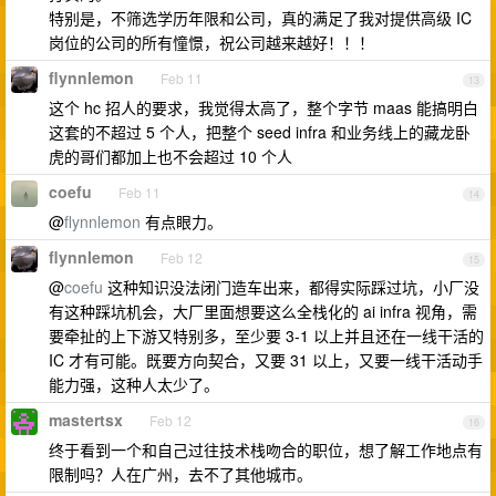
特别是，不筛选学历年限和公司，真的满足了我对提供高级 IC
岗位的公司的所有憧憬，祝公司越来越好！！！
flynnlemon
Feb 11
13
这个 hc 招人的要求，我觉得太高了，整个字节 maas 能搞明白
这套的不超过 5 个人，把整个 seed infra 和业务线上的藏龙卧
虎的哥们都加上也不会超过 10 个人
coefu
Feb 11
14
@
flynnlemon
有点眼力。
flynnlemon
Feb 12
15
@
coefu
这种知识没法闭门造车出来，都得实际踩过坑，小厂没
有这种踩坑机会，大厂里面想要这么全栈化的 ai infra 视角，需
要牵扯的上下游又特别多，至少要 3-1 以上并且还在一线干活的
IC 才有可能。既要方向契合，又要 31 以上，又要一线干活动手
能力强，这种人太少了。
mastertsx
Feb 12
16
终于看到一个和自己过往技术栈吻合的职位，想了解工作地点有
限制吗？人在广州，去不了其他城市。