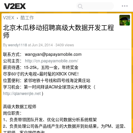
V2EX
酷工作
›
北京木瓜移动招聘高级大数据开发工程
师
By
wendy1118
at Jun 24, 2014 · 3409 views
联系方式：
wangyan@papayamobile.com
公司主页：
http://cn.papayamobile.com/
薪资待遇：15-25k，五险一金，年终奖金
尽享60寸的大电视+最时髦的XBOX ONE！
位置便利：紧邻地铁十号线和四号线海淀黄庄站
学习机会：第一时间拜读ACM全球顶尖大神博文（
http://qianwenjie.net
)
高级大数据工程师
岗位职责：
1、负责带领团队开发、优化公司数据分析系统框架
2、负责处理公司各产品线产生的大数据并到处结果，为PM、运营、
工程师、客户提供查询