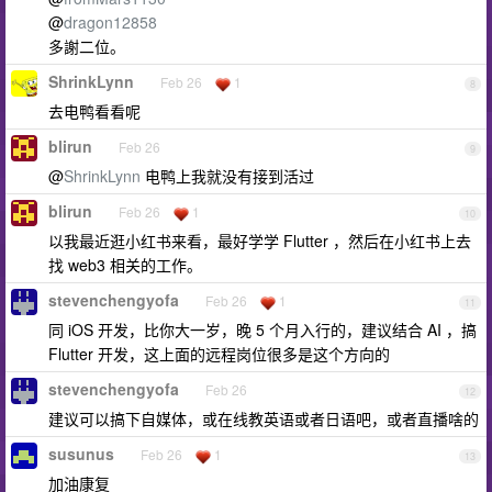
@
dragon12858
多謝二位。
ShrinkLynn
Feb 26
1
8
去电鸭看看呢
blirun
Feb 26
9
@
ShrinkLynn
电鸭上我就没有接到活过
blirun
Feb 26
1
10
以我最近逛小红书来看，最好学学 Flutter ，然后在小红书上去
找 web3 相关的工作。
stevenchengyofa
Feb 26
1
11
同 iOS 开发，比你大一岁，晚 5 个月入行的，建议结合 AI ，搞
Flutter 开发，这上面的远程岗位很多是这个方向的
stevenchengyofa
Feb 26
12
建议可以搞下自媒体，或在线教英语或者日语吧，或者直播啥的
susunus
Feb 26
1
13
加油康复