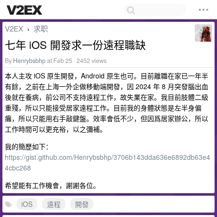
V2EX
求职
›
七年 iOS 開發求一份遠程職缺
By
Henrybsbhp
at Feb 25 · 2452 views
本人主攻 iOS 原生開發，Android 原生也可。目前離職在家已一年半
有餘，之前在上海一外企做移動端開發，因 2024 年 8 月突發腦出血
後就在養病，前公司不支持遠程工作，故失業在家。我目前肢體二級
重殘，所以只能接受居家遠程工作。目前我的身體狀態是左半身偏
癱，所以只能用右手敲鍵盤。效率會低不少，但因爲居家辦公，所以
工作時間可以更充裕，以之彌補。
我的簡歷如下：
https://gist.github.com/Henrybsbhp/3706b143dda636e6892db63e4
4cbc268
希望能有工作機會，謝謝各位。
iOS
遠程
開發