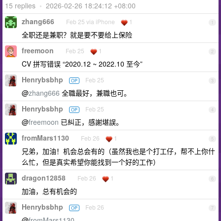
15 replies
•
2026-02-26 18:24:12 +08:00
zhang666
Feb 25 via iPhone
1
1
全职还是兼职？就是要不要给上保险
freemoon
Feb 25
1
2
CV 拼写错误 “2020.12 ~ 2022.10 至今”
Henrybsbhp
Feb 25
OP
3
@
zhang666
全職最好，兼職也可。
Henrybsbhp
Feb 25
OP
4
@
freemoon
已糾正，感謝堪誤。
fromMars1130
Feb 26
1
5
兄弟，加油！机会总会有的（虽然我也是个打工仔，帮不上你什
么忙，但是真实希望你能找到一个好的工作）
dragon12858
Feb 26
1
6
加油，总有机会的
Henrybsbhp
Feb 26
OP
7
@
fromMars1130