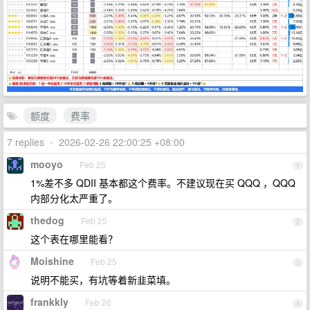
额度
费率
7 replies
•
2026-02-26 22:00:25 +08:00
mooyo
Feb 25
1
1%差不多 QDII 基本都这个费率。不建议现在买 QQQ ，QQQ
内部分化太严重了。
thedog
Feb 25
2
这个表在哪里能看？
Moishine
Feb 25
3
说明不能买，有坑等着新韭菜填。
frankkly
Feb 26
4