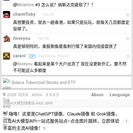
@
Moishine
#3 怎么说？纳斯达克疲软了？？
charmToby
Feb 26
5
真想要投资，就去一趟香港，如果只是玩玩，就每天几百额度定
投够了。
iloveyou
Feb 26
6
真是够阴险的，美股剩鱼尾鱼刺行情了来国内找接盘侠了
catsnl
Feb 26 via iPhone
OP
7
@
iloveyou
看起来是某个大户出货了 现在没更新外汇。要不然
不可能这么多额度
Solana Tokenized Stocks and ETF
© 2026 V2EX · 42ms · 3.9.8.5
About
·
Language
顶级AI大模型镜像站-AIGC.BAR
👋 嗨咯！这里是ChatGPT镜像、Claude镜像 和 Grok镜像，
›
以及AI大模型API一站式服务站点~点击图片跳转，立即体验
丰富的主流AI镜像！✨