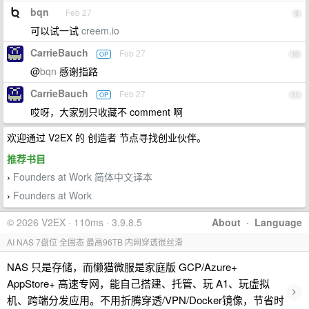
bqn
Feb 27
9
可以试一试
creem.io
CarrieBauch
Feb 27
OP
10
@
bqn
感谢指路
CarrieBauch
Feb 27
OP
11
哎呀，大家别只收藏不 comment 啊
欢迎通过 V2EX 的 创造者 节点寻找创业伙伴。
推荐书目
Founders at Work 简体中文译本
›
Founders at Work
›
© 2026 V2EX · 110ms · 3.9.8.5
About
·
Language
AI NAS 7盘位 全固态 最高96TB 内网穿透很丝滑
NAS 只是存储，而懒猫微服是家庭版 GCP/Azure+
AppStore+ 高速专网，能自己搭建、托管、玩 A1、玩虚拟
›
机、跨端分发应用。不用折腾穿透/VPN/Docker镜像，节省时