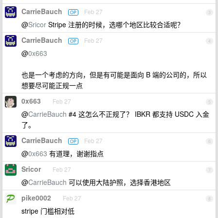
CarrieBauch
Feb 27
OP
3
@
Sricor
Stripe 注册的时候，选哪个地区比较合适呢？
CarrieBauch
Feb 27
OP
4
@
0x663
也是一个考虑的方向，但是有可能是面向 B 端的公司的，所以
想要尽可能正规一点
0x663
Feb 27
5
@
CarrieBauch
#4 这怎么不正规了？ IBKR 都支持 USDC 入金
了。
CarrieBauch
Feb 27
OP
6
@
0x663
有道理，谢谢指点
Sricor
Feb 27
7
@
CarrieBauch
可以使用大陆护照，选择香港地区
pike0002
Feb 27
8
stripe 门槛相对低