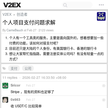
V2EX
创造者
›
个人项目支付问题求解
By
CarrieBauch
at Feb 27 · 2123 views
个人有一个工具类的服务，主要是面向国外的，想着想要加一些
付费的功能，该如何对接支付呢？
目前还只是大陆的个人身份，有美国银行卡、香港的银行卡
想让大家帮忙指指路，需要注册实体公司吗？有没有轻量一点的
方式？
支付
公司
11 replies
•
2026-02-27 16:33:50 +08:00
Sricor
Feb 27
1
Stripe ，现有的资料也足够了
0x663
Feb 27
2
收 USDT/C 比较简单