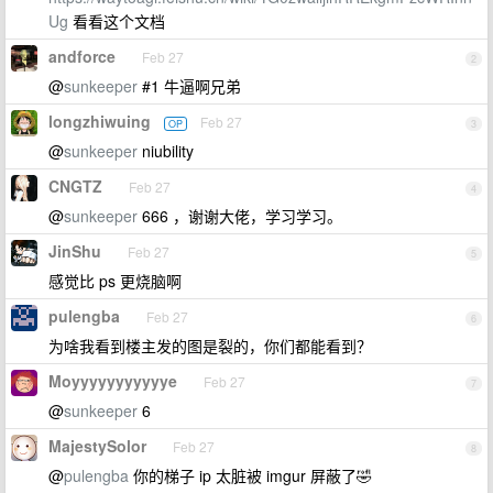
Ug
看看这个文档
andforce
Feb 27
2
@
sunkeeper
#1 牛逼啊兄弟
longzhiwuing
Feb 27
OP
3
@
sunkeeper
niubility
CNGTZ
Feb 27
4
@
sunkeeper
666 ，谢谢大佬，学习学习。
JinShu
Feb 27
5
感觉比 ps 更烧脑啊
pulengba
Feb 27
6
为啥我看到楼主发的图是裂的，你们都能看到？
Moyyyyyyyyyyye
Feb 27
7
@
sunkeeper
6
MajestySolor
Feb 27
8
@
pulengba
你的梯子 ip 太脏被 imgur 屏蔽了🤣