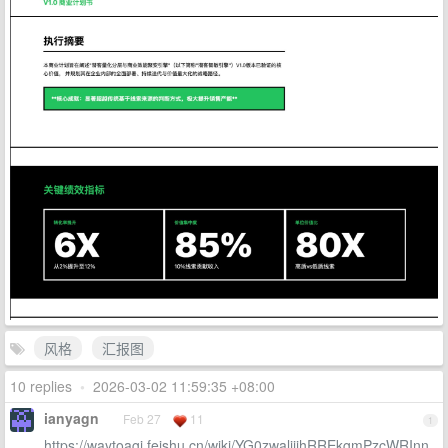
风格
汇报图
10 replies
•
2026-03-02 11:59:35 +08:00
ianyagn
Feb 27
11
1
https://waytoagi.feishu.cn/wiki/YG0zwalijihRREkgmPzcWRInn