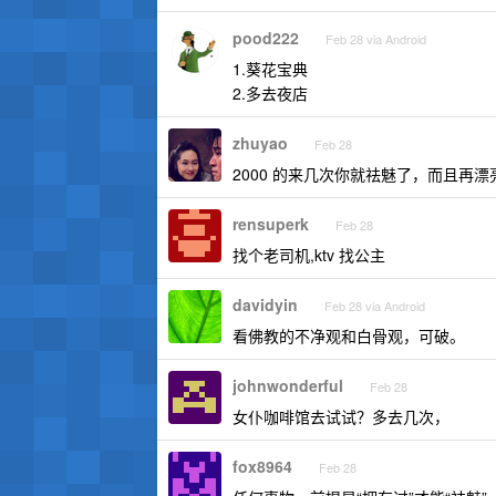
pood222
Feb 28 via Android
1.葵花宝典
2.多去夜店
zhuyao
Feb 28
2000 的来几次你就祛魅了，而且
rensuperk
Feb 28
找个老司机,ktv 找公主
davidyin
Feb 28 via Android
看佛教的不净观和白骨观，可破。
johnwonderful
Feb 28
女仆咖啡馆去试试？多去几次，
fox8964
Feb 28