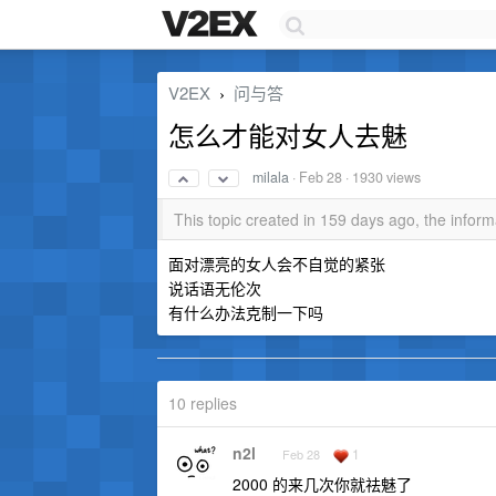
V2EX
问与答
›
怎么才能对女人去魅
milala
·
Feb 28
· 1930 views
This topic created in 159 days ago, the info
面对漂亮的女人会不自觉的紧张
说话语无伦次
有什么办法克制一下吗
10 replies
n2l
1
Feb 28
2000 的来几次你就祛魅了