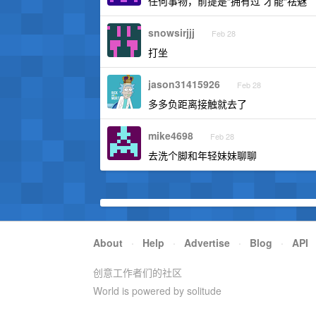
任何事物，前提是“拥有过”才能“祛魅”
snowsirjjj
Feb 28
打坐
jason31415926
Feb 28
多多负距离接触就去了
mike4698
Feb 28
去洗个脚和年轻妹妹聊聊
About
·
Help
·
Advertise
·
Blog
·
API
创意工作者们的社区
World is powered by solitude