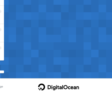
8
9
0
ge