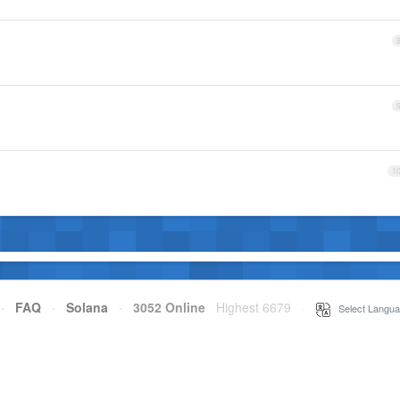
1
·
FAQ
·
Solana
·
3052 Online
Highest 6679
·
Select Langua