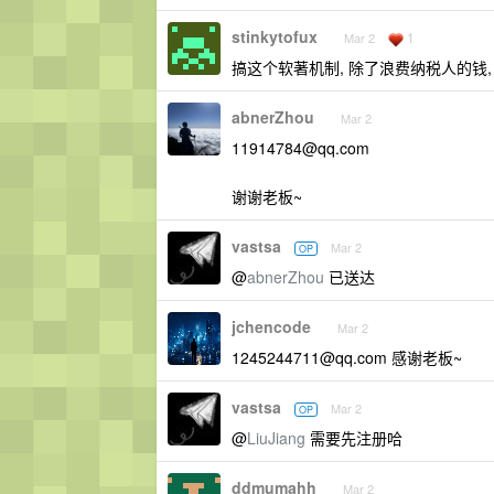
stinkytofux
1
Mar 2
搞这个软著机制, 除了浪费纳税人的钱,
abnerZhou
Mar 2
11914784@qq.com
谢谢老板~
vastsa
Mar 2
OP
@
abnerZhou
已送达
jchencode
Mar 2
1245244711@qq.com
感谢老板~
vastsa
Mar 2
OP
@
LiuJiang
需要先注册哈
ddmumahh
Mar 2