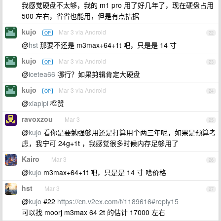
我感觉硬盘不太够，我的 m1 pro 用了好几年了，现在硬盘占用
500 左右，省省也能用，但是有点拮据
kujo
Mar 3 via Android
OP
22
@
hst
那要不还是 m3max+64+1t 吧，只是是 14 寸
kujo
Mar 3 via Android
OP
23
@
icetea66
哪行？如果剪辑肯定大硬盘
kujo
Mar 3 via Android
OP
24
@
xiapipi
🫡赞
ravoxzou
Mar 3
25
@
kujo
看你是要勉强够用还是打算用个两三年呢，如果是预算考
虑，我宁可 24g+1t ，我感觉很多时候内存足够用了
Kairo
Mar 3
26
@
kujo
m3max+64+1t 吧，只是是 14 寸 啥价格
hst
Mar 3
27
@
kujo
#22
https://cn.v2ex.com/t/1189616#reply15
可以找 moorj m3max 64 2t 的估计 17000 左右