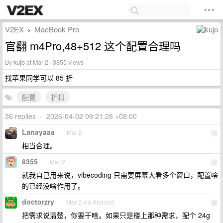
V2EX
MacBook Pro
›
官翻 m4Pro,48+512 这个配置合理吗
By
kujo
at Mar 2 · 3855 views
找苹果同学可以 85 折
配置
折扣
36 replies
•
2026-04-02 09:21:28 +08:00
Lanayaaa
Mar 2
1
相当合理。
8355
Mar 2
2
就我自己用来说，vibecoding 只需要屏幕大看多个窗口，配置啥
的已经没啥作用了。
doctorzry
Mar 2 via Android
3
把需求说清楚，你要干啥。如果只是楼上那种需求，配个 24g