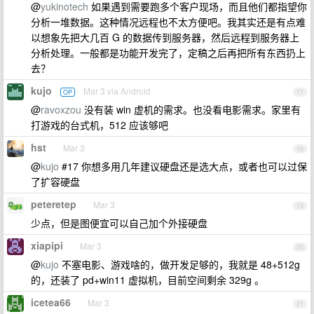
@
yukinotech
如果遇到需要跑多个客户现场，而且他们都指望你
分析一堆数据。这种情况远程也不太方便吧。我其实还是有点难
以想象先把大几百 G 的数据传到服务器，然后远程到服务器上
分析处理。一般都是功能开发完了，定稿之后再把所有东西扔上
去？
kujo
Mar 3 via Android
OP
17
@
ravoxzou
没有装 win 虚机的需求。也没看电影需求。家里有
打游戏的台式机，512 应该够吧
hst
Mar 3
18
@
kujo
#17 你想多用几年建议硬盘还是选大点，或者也可以过保
了扩容硬盘
peteretep
Mar 3
19
少点，但是图便宜可以自己加个外接硬盘
xiapipi
Mar 3
20
@
kujo
不塞电影、游戏啥的，做开发足够的，我就是 48+512g
的，还装了 pd+win11 虚拟机，目前空间剩余 329g 。
icetea66
Mar 3
21