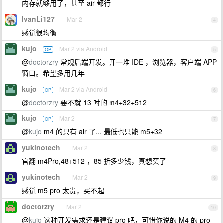
内存就够用了，甚至 air 都行
IvanLi127
Mar 2
4
感觉很均衡
kujo
Mar 2 via Android
OP
5
@
doctorzry
常规后端开发。开一堆 IDE ，浏览器，客户端 APP
窗口。希望多用几年
kujo
Mar 2 via Android
OP
6
@
doctorzry
要不就 13 吋的 m4+32+512
kujo
Mar 2
OP
7
@
kujo
m4 的只有 air 了... 最低也只能 m5+32
yukinotech
Mar 2
8
官翻 m4Pro,48+512 ，85 折多少钱，真想买了
yukinotech
Mar 2
9
感觉 m5 pro 太贵，买不起
doctorzry
Mar 2
10
@
kujo
这种开发需求还是建议 pro 吧，可惜你说的 M4 的 pro