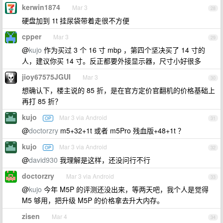
kerwin1874
Mar 3
28
硬盘加到 1t 挂尿袋带着走很不方便
cpper
Mar 3
29
@
kujo
作为买过 3 个 16 寸 mbp ，第四个坚决买了 14 寸的
人，建议你买 14 寸。反正都要外接显示器，尺寸小好很多
jioy67575JGUI
Mar 3
30
想确认下，楼主说的 85 折，是在官方定价官翻机的价格基础上
再打 85 折？
kujo
Mar 3 via Android
OP
31
@
doctorzry
m5+32+1t 或者 m5Pro 残血版+48+1t ？
kujo
Mar 3 via Android
OP
32
@
david930
我理解是这样，还没问行不行
doctorzry
Mar 3 via Android
33
@
kujo
今年 M5P 的评测还没出来，等两天吧，我个人是觉得
M5 够用，把升级 M5P 的价格拿去升大内存。
zisen
Mar 4
34