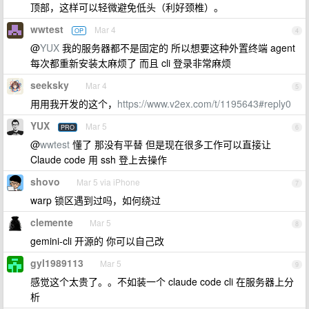
顶部，这样可以轻微避免低头（利好颈椎）。
wwtest
Mar 4
OP
4
@
YUX
我的服务器都不是固定的 所以想要这种外置终端 agent
每次都重新安装太麻烦了 而且 cli 登录非常麻烦
seeksky
Mar 4
5
用用我开发的这个，
https://www.v2ex.com/t/1195643#reply0
YUX
Mar 5
PRO
6
@
wwtest
懂了 那没有平替 但是现在很多工作可以直接让
Claude code 用 ssh 登上去操作
shovo
Mar 5 via iPhone
7
warp 锁区遇到过吗，如何绕过
clemente
Mar 5
8
gemini-cli 开源的 你可以自己改
gyl1989113
Mar 5
9
感觉这个太贵了。。不如装一个 claude code cli 在服务器上分
析