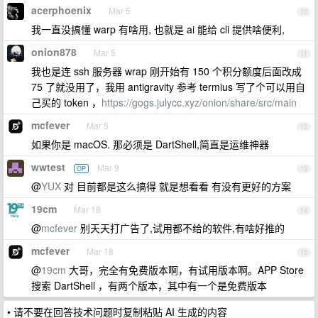
acerphoenix
Mar 5
10
我一直没搞懂 warp 有啥用, 也就是 ai 能给 cli 提供啥便利,
onion878
Mar 5
11
我也是连 ssh 服务器 wrap 刚开始有 150 个积分额度后面改成
75 了就没用了，我用 antigravity 参考 termius 写了个可以用自
己买的 token ，
https://gogs.julycc.xyz/onion/share/src/main
mcfever
Mar 5
12
如果你是 macOS. 那必须是 DartShell,简直是运维神器
wwtest
Mar 9
OP
13
@
YUX
对 目前都是这么搞得 就是想看看 有没有更好的方案
19cm
Mar 18
14
@
mcfever
别天天打广告了,试用都不给的软件,有啥好推的
mcfever
Mar 18
15
@
19cm
大哥，完全有免费版本啊，有试用版本啊。APP Store
搜索 DartShell ，有两个版本，其中有一个是免费版本
• 请不要在回答技术问题时复制粘贴 AI 生成的内容