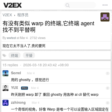
V2EX
程序员
›
有没有类似 warp 的终端,它终端 agent
找不到平替啊
By
wwtest
at Mar 4 · 2732 views
现在它太不当人了,贵的要死
终端
平替
15 replies
•
2026-03-18 20:43:42 +08:00
Sorrel
Mar 4
1
用的 ghostty ，感觉还行
YUX
Mar 4
PRO
2
昨天刚把 warp 卸了 重回 ghostty 用各种 ai cli 替代 warp
zzhirong
Mar 4
3
一个奇怪的视角，好像 Warp 是唯一个可以设置输入区域固定在