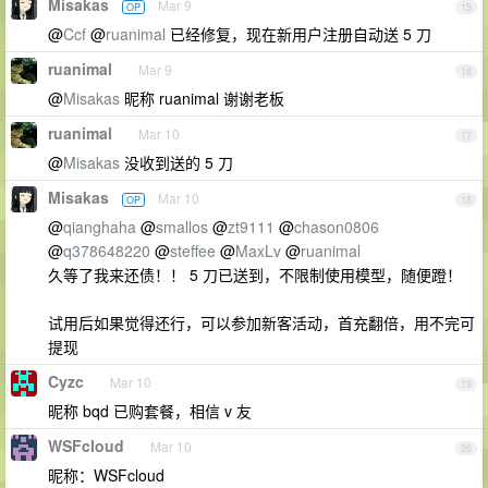
Misakas
Mar 9
OP
15
@
Ccf
@
ruanimal
已经修复，现在新用户注册自动送 5 刀
ruanimal
Mar 9
16
@
Misakas
昵称 ruanimal 谢谢老板
ruanimal
Mar 10
17
@
Misakas
没收到送的 5 刀
Misakas
Mar 10
OP
18
@
qianghaha
@
smallos
@
zt9111
@
chason0806
@
q378648220
@
steffee
@
MaxLv
@
ruanimal
久等了我来还债！！ 5 刀已送到，不限制使用模型，随便蹬！
试用后如果觉得还行，可以参加新客活动，首充翻倍，用不完可
提现
Cyzc
Mar 10
19
昵称 bqd 已购套餐，相信 v 友
WSFcloud
Mar 10
20
昵称：WSFcloud