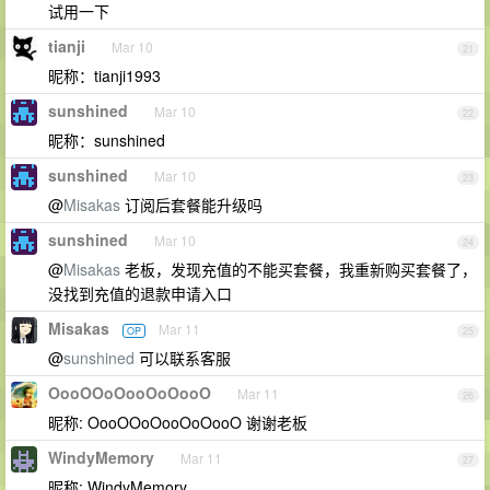
试用一下
tianji
Mar 10
21
昵称：tianji1993
sunshined
Mar 10
22
昵称：sunshined
sunshined
Mar 10
23
@
Misakas
订阅后套餐能升级吗
sunshined
Mar 10
24
@
Misakas
老板，发现充值的不能买套餐，我重新购买套餐了，
没找到充值的退款申请入口
Misakas
Mar 11
OP
25
@
sunshined
可以联系客服
OooOOoOooOoOooO
Mar 11
26
昵称: OooOOoOooOoOooO 谢谢老板
WindyMemory
Mar 11
27
昵称: WindyMemory